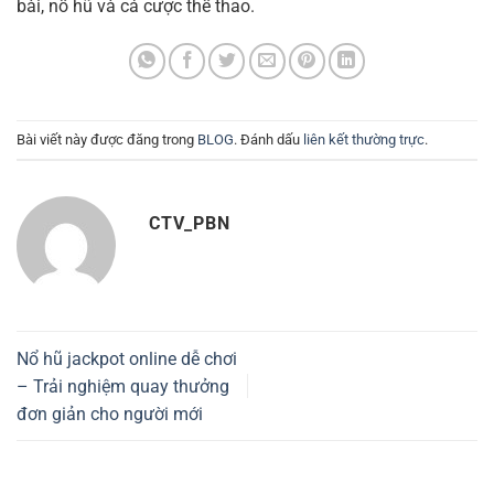
bài, nổ hũ và cá cược thể thao.
Bài viết này được đăng trong
BLOG
. Đánh dấu
liên kết thường trực
.
CTV_PBN
Nổ hũ jackpot online dễ chơi
– Trải nghiệm quay thưởng
đơn giản cho người mới