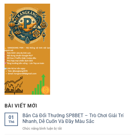
BÀI VIẾT MỚI
Bắn Cá Đổi Thưởng SP8BET – Trò Chơi Giải Trí
01
Nhanh, Dễ Cuốn Và Đầy Màu Sắc
Th6
ở
Chức năng bình luận bị tắt
Bắn