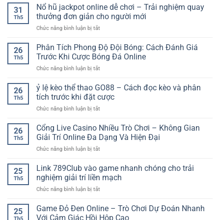
Cá
Nổ hũ jackpot online dễ chơi – Trải nghiệm quay
31
Đổi
thưởng đơn giản cho người mới
Th5
Thưởng
ở
Chức năng bình luận bị tắt
SP8BET
Nổ
–
hũ
Phân Tích Phong Độ Đội Bóng: Cách Đánh Giá
Trò
26
jackpot
Chơi
Trước Khi Cược Bóng Đá Online
Th5
online
Giải
ở
Chức năng bình luận bị tắt
dễ
Trí
Phân
chơi
Nhanh,
Tích
ỷ lệ kèo thể thao GO88 – Cách đọc kèo và phân
–
Dễ
26
Phong
Trải
tích trước khi đặt cược
Cuốn
Th5
Độ
nghiệm
Và
ở
Chức năng bình luận bị tắt
Đội
quay
Đầy
ỷ
Bóng:
thưởng
Màu
lệ
Cổng Live Casino Nhiều Trò Chơi – Không Gian
Cách
đơn
26
Sắc
kèo
Đánh
Giải Trí Online Đa Dạng Và Hiện Đại
giản
Th5
thể
Giá
cho
ở
Chức năng bình luận bị tắt
thao
Trước
người
Cổng
GO88
Khi
mới
Live
Link 789Club vào game nhanh chóng cho trải
–
Cược
25
Casino
Cách
nghiệm giải trí liền mạch
Bóng
Th5
Nhiều
đọc
Đá
ở
Chức năng bình luận bị tắt
Trò
kèo
Online
Link
Chơi
và
789Club
Game Đỏ Đen Online – Trò Chơi Dự Đoán Nhanh
–
phân
25
vào
Không
Với Cảm Giác Hồi Hộp Cao
tích
Th5