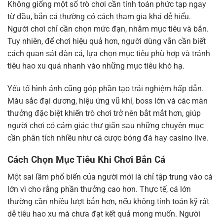
Không giống một số trò chơi cần tính toán phức tạp ngay
từ đầu, bắn cá thường có cách tham gia khá dễ hiểu.
Người chơi chỉ cần chọn mức đạn, nhắm mục tiêu và bắn.
Tuy nhiên, để chơi hiệu quả hơn, người dùng vẫn cần biết
cách quan sát đàn cá, lựa chọn mục tiêu phù hợp và tránh
tiêu hao xu quá nhanh vào những mục tiêu khó hạ.
Yếu tố hình ảnh cũng góp phần tạo trải nghiệm hấp dẫn.
Màu sắc đại dương, hiệu ứng vũ khí, boss lớn và các màn
thưởng đặc biệt khiến trò chơi trở nên bắt mắt hơn, giúp
người chơi có cảm giác thư giãn sau những chuyên mục
cần phân tích nhiều như cá cược bóng đá hay casino live.
Cách Chọn Mục Tiêu Khi Chơi Bắn Cá
Một sai lầm phổ biến của người mới là chỉ tập trung vào cá
lớn vì cho rằng phần thưởng cao hơn. Thực tế, cá lớn
thường cần nhiều lượt bắn hơn, nếu không tính toán kỹ rất
dễ tiêu hao xu mà chưa đạt kết quả mong muốn. Người