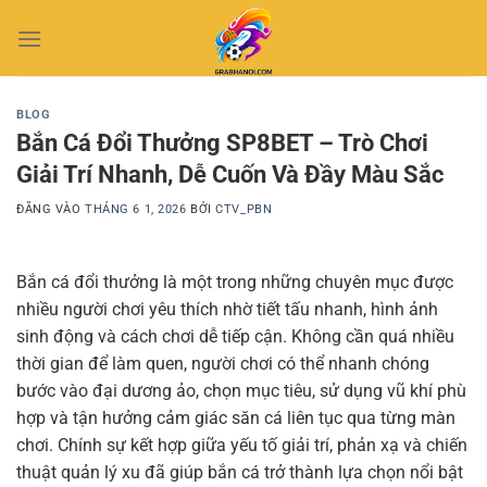
Bỏ
qua
nội
dung
BLOG
Bắn Cá Đổi Thưởng SP8BET – Trò Chơi
Giải Trí Nhanh, Dễ Cuốn Và Đầy Màu Sắc
ĐĂNG VÀO
THÁNG 6 1, 2026
BỞI
CTV_PBN
Bắn cá đổi thưởng là một trong những chuyên mục được
nhiều người chơi yêu thích nhờ tiết tấu nhanh, hình ảnh
sinh động và cách chơi dễ tiếp cận. Không cần quá nhiều
thời gian để làm quen, người chơi có thể nhanh chóng
bước vào đại dương ảo, chọn mục tiêu, sử dụng vũ khí phù
hợp và tận hưởng cảm giác săn cá liên tục qua từng màn
chơi. Chính sự kết hợp giữa yếu tố giải trí, phản xạ và chiến
thuật quản lý xu đã giúp bắn cá trở thành lựa chọn nổi bật