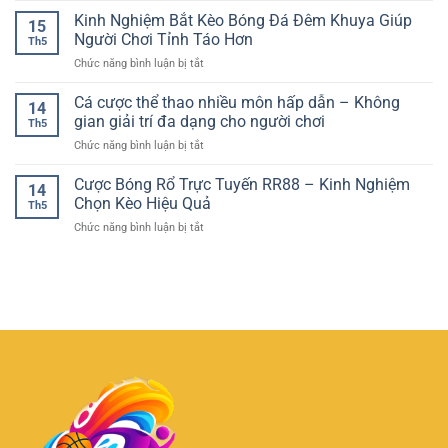
Đẹp
Tích
Live
Kinh Nghiệm Bắt Kèo Bóng Đá Đêm Khuya Giúp
–
Kèo
15
Casino
Không
Người Chơi Tỉnh Táo Hơn
Hiệu
Th5
–
Gian
Quả
ở
Chức năng bình luận bị tắt
Trải
Giải
Kinh
Nghiệm
Trí
Nghiệm
Cá cược thể thao nhiều môn hấp dẫn – Không
Xúc
Đại
14
Bắt
Xắc
gian giải trí đa dạng cho người chơi
Dương
Th5
Kèo
Trực
Sống
ở
Chức năng bình luận bị tắt
Bóng
Tuyến
Động
Cá
Đá
Chân
cược
Cược Bóng Rổ Trực Tuyến RR88 – Kinh Nghiệm
Đêm
Thực
14
thể
Khuya
Chọn Kèo Hiệu Quả
Và
Th5
thao
Giúp
Hấp
ở
Chức năng bình luận bị tắt
nhiều
Người
Dẫn
Cược
môn
Chơi
Bóng
hấp
Tỉnh
Rổ
dẫn
Táo
Trực
–
Hơn
Tuyến
Không
RR88
gian
–
giải
Kinh
trí
Nghiệm
đa
Chọn
dạng
Kèo
cho
Hiệu
người
Quả