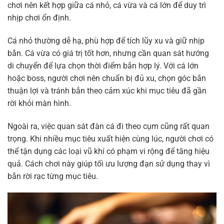
chơi nên kết hợp giữa cá nhỏ, cá vừa và cá lớn để duy trì
nhịp chơi ổn định.
Cá nhỏ thường dễ hạ, phù hợp để tích lũy xu và giữ nhịp
bắn. Cá vừa có giá trị tốt hơn, nhưng cần quan sát hướng
di chuyển để lựa chọn thời điểm bắn hợp lý. Với cá lớn
hoặc boss, người chơi nên chuẩn bị đủ xu, chọn góc bắn
thuận lợi và tránh bắn theo cảm xúc khi mục tiêu đã gần
rời khỏi màn hình.
Ngoài ra, việc quan sát đàn cá đi theo cụm cũng rất quan
trọng. Khi nhiều mục tiêu xuất hiện cùng lúc, người chơi có
thể tận dụng các loại vũ khí có phạm vi rộng để tăng hiệu
quả. Cách chơi này giúp tối ưu lượng đạn sử dụng thay vì
bắn rời rạc từng mục tiêu.