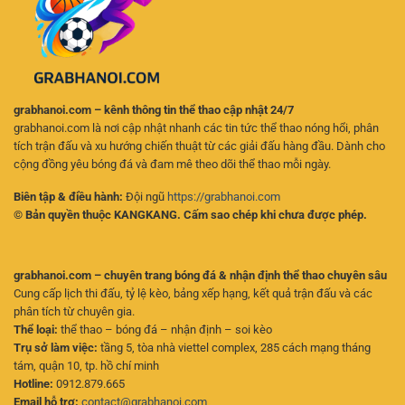
chơi
grabhanoi.com – kênh thông tin thể thao cập nhật 24/7
grabhanoi.com là nơi cập nhật nhanh các tin tức thể thao nóng hổi, phân
tích trận đấu và xu hướng chiến thuật từ các giải đấu hàng đầu. Dành cho
cộng đồng yêu bóng đá và đam mê theo dõi thể thao mỗi ngày.
Biên tập & điều hành:
Đội ngũ
https://grabhanoi.com
© Bản quyền thuộc KANGKANG. Cấm sao chép khi chưa được phép.
grabhanoi.com – chuyên trang bóng đá & nhận định thể thao chuyên sâu
Cung cấp lịch thi đấu, tỷ lệ kèo, bảng xếp hạng, kết quả trận đấu và các
phân tích từ chuyên gia.
Thể loại:
thể thao – bóng đá – nhận định – soi kèo
Trụ sở làm việc:
tầng 5, tòa nhà viettel complex, 285 cách mạng tháng
tám, quận 10, tp. hồ chí minh
Hotline:
0912.879.665
Email hỗ trợ:
contact@grabhanoi.com