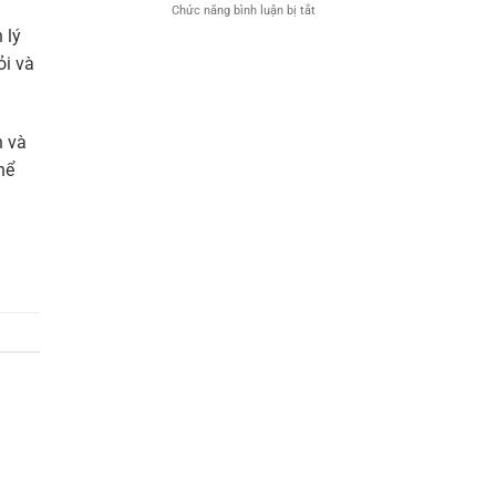
Hơn
hấp
ở
Chức năng bình luận bị tắt
dẫn
Cược
 lý
–
Bóng
ỏi và
Không
Rổ
gian
Trực
giải
Tuyến
trí
RR88
n và
đa
–
dạng
Kinh
hể
cho
Nghiệm
người
Chọn
chơi
Kèo
Hiệu
Quả