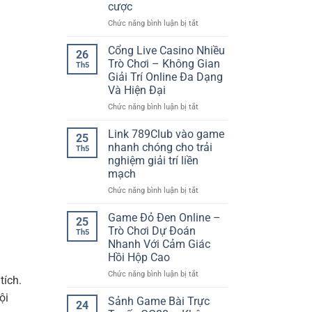
cược
giản
Bóng:
cho
Cách
ở
Chức năng bình luận bị tắt
người
Đánh
ỷ
mới
Giá
lệ
Cổng Live Casino Nhiều
26
Trước
kèo
Trò Chơi – Không Gian
Th5
Khi
thể
Giải Trí Online Đa Dạng
Cược
thao
Và Hiện Đại
Bóng
GO88
Đá
–
ở
Chức năng bình luận bị tắt
Online
Cách
Cổng
đọc
Live
Link 789Club vào game
25
kèo
Casino
nhanh chóng cho trải
Th5
và
Nhiều
nghiệm giải trí liền
phân
Trò
mạch
tích
Chơi
trước
–
ở
Chức năng bình luận bị tắt
khi
Không
Link
đặt
Gian
789Club
Game Đỏ Đen Online –
25
cược
Giải
vào
Trò Chơi Dự Đoán
Th5
Trí
game
Nhanh Với Cảm Giác
Online
nhanh
Hồi Hộp Cao
Đa
chóng
Dạng
cho
ở
Chức năng bình luận bị tắt
tích.
Và
trải
Game
ội
Hiện
nghiệm
Đỏ
Sảnh Game Bài Trực
24
Đại
giải
Đen