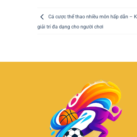
Cá cược thể thao nhiều môn hấp dẫn – 
giải trí đa dạng cho người chơi