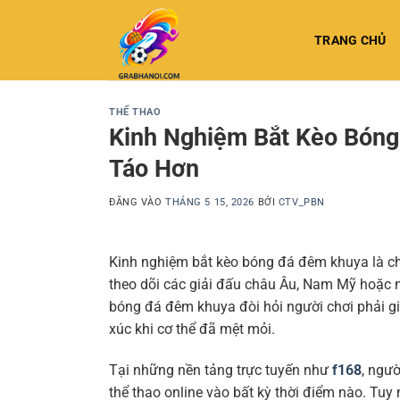
Bỏ
qua
TRANG CHỦ
nội
dung
THỂ THAO
Kinh Nghiệm Bắt Kèo Bóng
Táo Hơn
ĐĂNG VÀO
THÁNG 5 15, 2026
BỞI
CTV_PBN
Kinh nghiệm bắt kèo bóng đá đêm khuya là ch
theo dõi các giải đấu châu Âu, Nam Mỹ hoặc n
bóng đá đêm khuya đòi hỏi người chơi phải giữ
xúc khi cơ thể đã mệt mỏi.
Tại những nền tảng trực tuyến như
f168
, ngườ
thể thao online vào bất kỳ thời điểm nào. Tuy