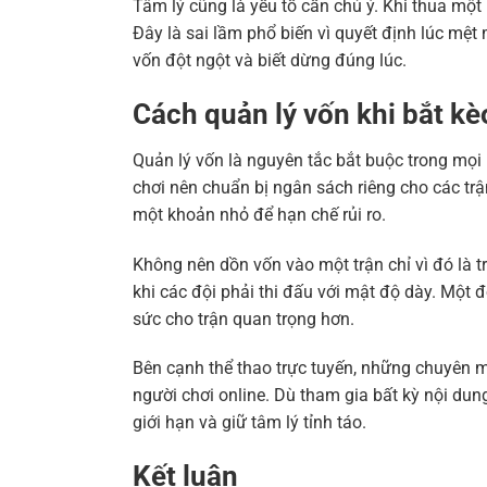
Tâm lý cũng là yếu tố cần chú ý. Khi thua một
Đây là sai lầm phổ biến vì quyết định lúc mệ
vốn đột ngột và biết dừng đúng lúc.
Cách quản lý vốn khi bắt k
Quản lý vốn là nguyên tắc bắt buộc trong mọi
chơi nên chuẩn bị ngân sách riêng cho các tr
một khoản nhỏ để hạn chế rủi ro.
Không nên dồn vốn vào một trận chỉ vì đó là t
khi các đội phải thi đấu với mật độ dày. Một 
sức cho trận quan trọng hơn.
Bên cạnh thể thao trực tuyến, những chuyên m
người chơi online. Dù tham gia bất kỳ nội dun
giới hạn và giữ tâm lý tỉnh táo.
Kết luận