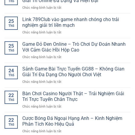
Giải Trí Online Đa Dạng Và Hiện Đại
Th5
thể
Giá
cho
ở
Chức năng bình luận bị tắt
thao
Trước
người
Cổng
GO88
Khi
mới
Live
Link 789Club vào game nhanh chóng cho trải
–
Cược
25
Casino
Cách
nghiệm giải trí liền mạch
Bóng
Th5
Nhiều
đọc
Đá
ở
Chức năng bình luận bị tắt
Trò
kèo
Online
Link
Chơi
và
789Club
Game Đỏ Đen Online – Trò Chơi Dự Đoán Nhanh
–
phân
25
vào
Không
Với Cảm Giác Hồi Hộp Cao
tích
Th5
game
Gian
trước
ở
Chức năng bình luận bị tắt
nhanh
Giải
khi
Game
chóng
Trí
đặt
Đỏ
Sảnh Game Bài Trực Tuyến GG88 – Không Gian
cho
Online
24
cược
Đen
trải
Giải Trí Đa Dạng Cho Người Chơi Việt
Đa
Th5
Online
nghiệm
Dạng
ở
Chức năng bình luận bị tắt
–
giải
Và
Sảnh
Trò
trí
Hiện
Game
Bàn Chơi Casino Người Thật – Trải Nghiệm Giải
Chơi
liền
22
Đại
Bài
Dự
Trí Trực Tuyến Chân Thực
mạch
Th5
Trực
Đoán
ở
Chức năng bình luận bị tắt
Tuyến
Nhanh
Bàn
GG88
Với
Chơi
Cược Bóng Đá Ngoại Hạng Anh – Kinh Nghiệm
–
Cảm
22
Casino
Không
Phân Tích Kèo Hiệu Quả
Giác
Th5
Người
Gian
Hồi
ở
Chức năng bình luận bị tắt
Thật
Giải
Hộp