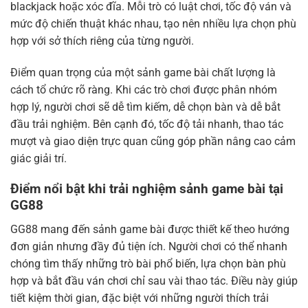
blackjack hoặc xóc đĩa. Mỗi trò có luật chơi, tốc độ ván và
mức độ chiến thuật khác nhau, tạo nên nhiều lựa chọn phù
hợp với sở thích riêng của từng người.
Điểm quan trọng của một sảnh game bài chất lượng là
cách tổ chức rõ ràng. Khi các trò chơi được phân nhóm
hợp lý, người chơi sẽ dễ tìm kiếm, dễ chọn bàn và dễ bắt
đầu trải nghiệm. Bên cạnh đó, tốc độ tải nhanh, thao tác
mượt và giao diện trực quan cũng góp phần nâng cao cảm
giác giải trí.
Điểm nổi bật khi trải nghiệm sảnh game bài tại
GG88
GG88 mang đến sảnh game bài được thiết kế theo hướng
đơn giản nhưng đầy đủ tiện ích. Người chơi có thể nhanh
chóng tìm thấy những trò bài phổ biến, lựa chọn bàn phù
hợp và bắt đầu ván chơi chỉ sau vài thao tác. Điều này giúp
tiết kiệm thời gian, đặc biệt với những người thích trải