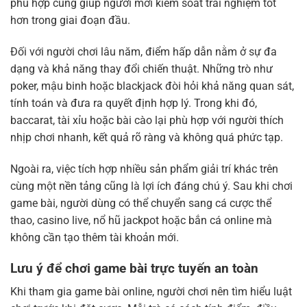
phù hợp cũng giúp người mới kiểm soát trải nghiệm tốt
hơn trong giai đoạn đầu.
Đối với người chơi lâu năm, điểm hấp dẫn nằm ở sự đa
dạng và khả năng thay đổi chiến thuật. Những trò như
poker, mậu binh hoặc blackjack đòi hỏi khả năng quan sát,
tính toán và đưa ra quyết định hợp lý. Trong khi đó,
baccarat, tài xỉu hoặc bài cào lại phù hợp với người thích
nhịp chơi nhanh, kết quả rõ ràng và không quá phức tạp.
Ngoài ra, việc tích hợp nhiều sản phẩm giải trí khác trên
cùng một nền tảng cũng là lợi ích đáng chú ý. Sau khi chơi
game bài, người dùng có thể chuyển sang cá cược thể
thao, casino live, nổ hũ jackpot hoặc bắn cá online mà
không cần tạo thêm tài khoản mới.
Lưu ý để chơi game bài trực tuyến an toàn
Khi tham gia game bài online, người chơi nên tìm hiểu luật