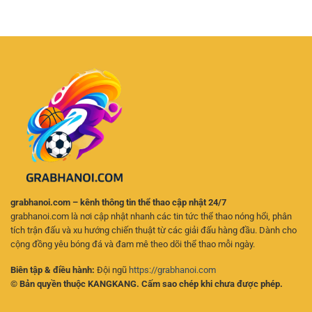
dẫn
Táo
Trực
–
Hơn
Tuyến
Không
RR88
gian
–
giải
Kinh
trí
Nghiệm
đa
Chọn
dạng
Kèo
cho
Hiệu
người
Quả
chơi
grabhanoi.com – kênh thông tin thể thao cập nhật 24/7
grabhanoi.com là nơi cập nhật nhanh các tin tức thể thao nóng hổi, phân
tích trận đấu và xu hướng chiến thuật từ các giải đấu hàng đầu. Dành cho
cộng đồng yêu bóng đá và đam mê theo dõi thể thao mỗi ngày.
Biên tập & điều hành:
Đội ngũ
https://grabhanoi.com
© Bản quyền thuộc KANGKANG. Cấm sao chép khi chưa được phép.