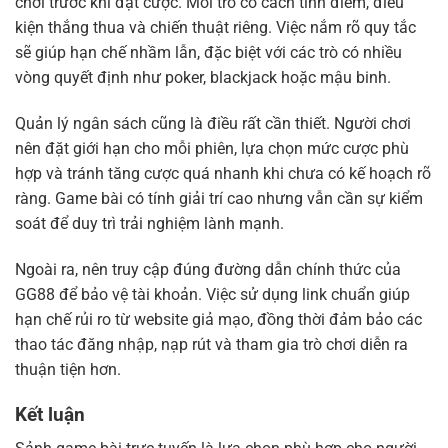
chơi trước khi đặt cược. Mỗi trò có cách tính điểm, điều
kiện thắng thua và chiến thuật riêng. Việc nắm rõ quy tắc
sẽ giúp hạn chế nhầm lẫn, đặc biệt với các trò có nhiều
vòng quyết định như poker, blackjack hoặc mậu binh.
Quản lý ngân sách cũng là điều rất cần thiết. Người chơi
nên đặt giới hạn cho mỗi phiên, lựa chọn mức cược phù
hợp và tránh tăng cược quá nhanh khi chưa có kế hoạch rõ
ràng. Game bài có tính giải trí cao nhưng vẫn cần sự kiểm
soát để duy trì trải nghiệm lành mạnh.
Ngoài ra, nên truy cập đúng đường dẫn chính thức của
GG88 để bảo vệ tài khoản. Việc sử dụng link chuẩn giúp
hạn chế rủi ro từ website giả mạo, đồng thời đảm bảo các
thao tác đăng nhập, nạp rút và tham gia trò chơi diễn ra
thuận tiện hơn.
Kết luận