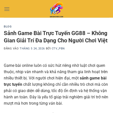
Bỏ
qua
nội
dung
BLOG
Sảnh Game Bài Trực Tuyến GG88 – Không
Gian Giải Trí Đa Dạng Cho Người Chơi Việt
ĐĂNG VÀO
THÁNG 5 24, 2026
BỞI
CTV_PBN
Game bài online luôn có sức hút riêng nhờ luật chơi quen
thuộc, nhịp ván nhanh và khả năng tham gia linh hoạt trên
nhiều thiết bị. Với người chơi hiện đại, một
sảnh game bài
trực tuyến
chất lượng không chỉ cần nhiều trò chơi mà còn
phải có giao diện dễ dùng, tốc độ ổn định và hệ thống vận
hành an toàn. Đây là yếu tố giúp trải nghiệm giải trí trở nên
mượt mà hơn trong từng ván bài.