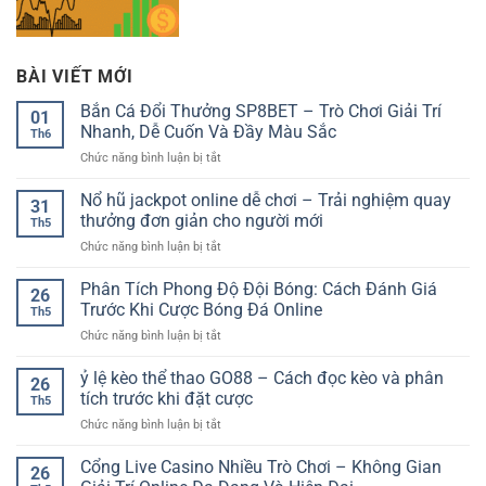
BÀI VIẾT MỚI
Bắn Cá Đổi Thưởng SP8BET – Trò Chơi Giải Trí
01
Nhanh, Dễ Cuốn Và Đầy Màu Sắc
Th6
ở
Chức năng bình luận bị tắt
Bắn
Cá
Nổ hũ jackpot online dễ chơi – Trải nghiệm quay
31
Đổi
thưởng đơn giản cho người mới
Th5
Thưởng
ở
Chức năng bình luận bị tắt
SP8BET
Nổ
–
hũ
Phân Tích Phong Độ Đội Bóng: Cách Đánh Giá
Trò
26
jackpot
Chơi
Trước Khi Cược Bóng Đá Online
Th5
online
Giải
ở
Chức năng bình luận bị tắt
dễ
Trí
Phân
chơi
Nhanh,
Tích
ỷ lệ kèo thể thao GO88 – Cách đọc kèo và phân
–
Dễ
26
Phong
Trải
tích trước khi đặt cược
Cuốn
Th5
Độ
nghiệm
Và
ở
Chức năng bình luận bị tắt
Đội
quay
Đầy
ỷ
Bóng:
thưởng
Màu
lệ
Cổng Live Casino Nhiều Trò Chơi – Không Gian
Cách
đơn
26
Sắc
kèo
Đánh
giản