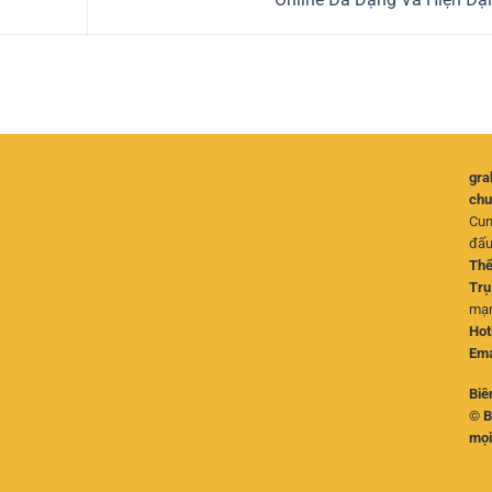
gra
chu
Cun
đấu
Thể
Trụ
mạn
Hot
Ema
Biê
© B
mọi