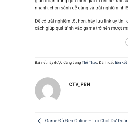
gián đoạn trong quá trình giải trí online. Kh
nhanh, chọn sảnh dễ dàng và trải nghiệm nhiều 
Để có trải nghiệm tốt hơn, hãy lưu link uy tín,
cách giúp quá trình vào game trở nên mượt m
Bài viết này được đăng trong
Thể Thao
. Đánh dấu
liên kết
CTV_PBN
Game Đỏ Đen Online – Trò Chơi Dự Đoá