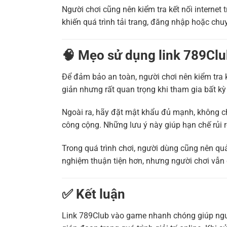
Người chơi cũng nên kiểm tra kết nối interne
khiến quá trình tải trang, đăng nhập hoặc ch
🧠 Mẹo sử dụng link 789Clu
Để đảm bảo an toàn, người chơi nên kiểm tra k
giản nhưng rất quan trọng khi tham gia bất kỳ
Ngoài ra, hãy đặt mật khẩu đủ mạnh, không ch
công cộng. Những lưu ý này giúp hạn chế rủi r
Trong quá trình chơi, người dùng cũng nên quản
nghiệm thuận tiện hơn, nhưng người chơi vẫn cầ
✅ Kết luận
Link 789Club vào game nhanh chóng giúp người 