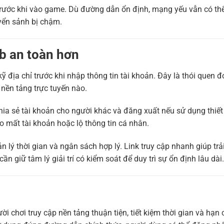
t trước khi vào game. Dù đường dẫn ổn định, mạng yếu vẫn có th
uyển sảnh bị chậm.
b an toàn hơn
ỹ địa chỉ trước khi nhập thông tin tài khoản. Đây là thói quen đ
 nền tảng trực tuyến nào.
ia sẻ tài khoản cho người khác và đăng xuất nếu sử dụng thiết
o mất tài khoản hoặc lộ thông tin cá nhân.
 lý thời gian và ngân sách hợp lý. Link truy cập nhanh giúp trả
n giữ tâm lý giải trí có kiểm soát để duy trì sự ổn định lâu dài.
chơi truy cập nền tảng thuận tiện, tiết kiệm thời gian và hạn 