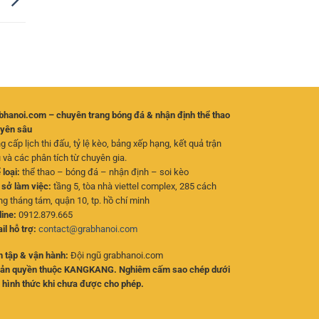
bhanoi.com – chuyên trang bóng đá & nhận định thể thao
yên sâu
g cấp lịch thi đấu, tỷ lệ kèo, bảng xếp hạng, kết quả trận
 và các phân tích từ chuyên gia.
 loại:
thể thao – bóng đá – nhận định – soi kèo
 sở làm việc:
tầng 5, tòa nhà viettel complex, 285 cách
g tháng tám, quận 10, tp. hồ chí minh
line:
0912.879.665
il hỗ trợ:
contact@grabhanoi.com
n tập & vận hành:
Đội ngũ grabhanoi.com
ản quyền thuộc KANGKANG. Nghiêm cấm sao chép dưới
 hình thức khi chưa được cho phép.