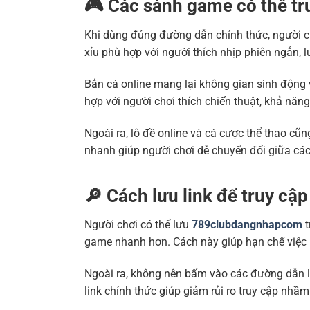
🎮 Các sảnh game có thể tr
Khi dùng đúng đường dẫn chính thức, người ch
xỉu phù hợp với người thích nhịp phiên ngắn, l
Bắn cá online mang lại không gian sinh động v
hợp với người chơi thích chiến thuật, khả năn
Ngoài ra, lô đề online và cá cược thể thao cũ
nhanh giúp người chơi dễ chuyển đổi giữa các
🔎 Cách lưu link để truy cập
Người chơi có thể lưu
789clubdangnhapcom
t
game nhanh hơn. Cách này giúp hạn chế việc p
Ngoài ra, không nên bấm vào các đường dẫn lạ
link chính thức giúp giảm rủi ro truy cập nhầm