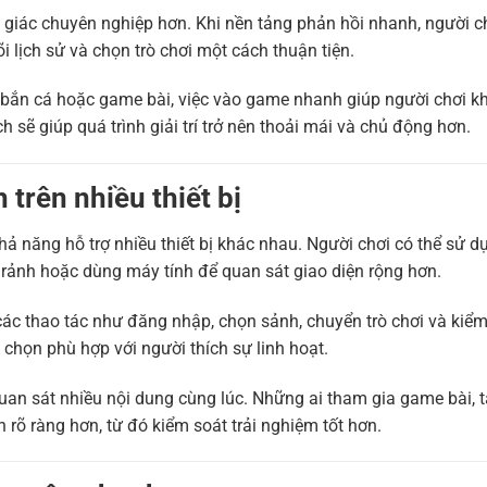
m giác chuyên nghiệp hơn. Khi nền tảng phản hồi nhanh, người c
i lịch sử và chọn trò chơi một cách thuận tiện.
u, bắn cá hoặc game bài, việc vào game nhanh giúp người chơi 
h sẽ giúp quá trình giải trí trở nên thoải mái và chủ động hơn.
trên nhiều thiết bị
khả năng hỗ trợ nhiều thiết bị khác nhau. Người chơi có thể sử d
 rảnh hoặc dùng máy tính để quan sát giao diện rộng hơn.
 các thao tác như đăng nhập, chọn sảnh, chuyển trò chơi và kiểm
a chọn phù hợp với người thích sự linh hoạt.
uan sát nhiều nội dung cùng lúc. Những ai tham gia game bài, t
n rõ ràng hơn, từ đó kiểm soát trải nghiệm tốt hơn.