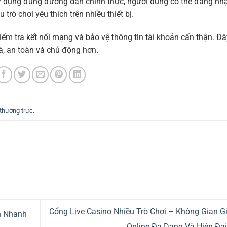
i sử dụng đúng đường dẫn chính thức, người dùng có thể đăng nh
trò chơi yêu thích trên nhiều thiết bị.
 kiểm tra kết nối mạng và bảo vệ thông tin tài khoản cẩn thận. Đâ
à, an toàn và chủ động hơn.
 thường trực
.
Cổng Live Casino Nhiều Trò Chơi – Không Gian Giả
n Nhanh
Online Đa Dạng Và Hiện Đạ