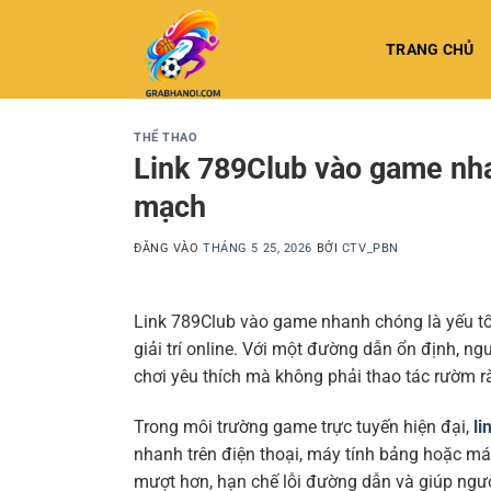
Bỏ
qua
TRANG CHỦ
nội
dung
THỂ THAO
Link 789Club vào game nhan
mạch
ĐĂNG VÀO
THÁNG 5 25, 2026
BỞI
CTV_PBN
Link 789Club vào game nhanh chóng là yếu tố q
giải trí online. Với một đường dẫn ổn định, n
chơi yêu thích mà không phải thao tác rườm rà
Trong môi trường game trực tuyến hiện đại,
li
nhanh trên điện thoại, máy tính bảng hoặc má
mượt hơn, hạn chế lỗi đường dẫn và giúp người