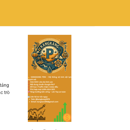
 tảng
c trò