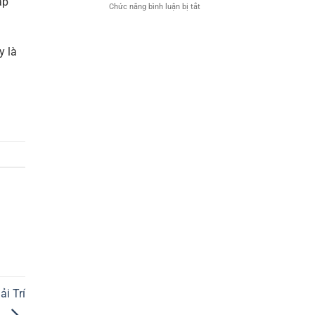
ập
Hơn
hấp
ở
Chức năng bình luận bị tắt
dẫn
Cược
–
Bóng
Không
Rổ
y là
gian
Trực
giải
Tuyến
trí
RR88
đa
–
dạng
Kinh
cho
Nghiệm
người
Chọn
chơi
Kèo
Hiệu
Quả
i Trí
i