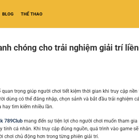
BLOG
THỂ THAO
h chóng cho trải nghiệm giải trí liền
uan trọng giúp người chơi tiết kiệm thời gian khi truy cập nền
gười dùng có thể đăng nhập, chọn sảnh và bắt đầu trải nghiệm cá
 hay tìm kiếm nhiều lần.
nk 789Club
mang đến sự tiện lợi cho người chơi muốn tham gia
y tính cá nhân. Khi truy cập đúng nguồn, quá trình vào game sẽ
 chơi chủ động hơn trong từng phiên giải trí.