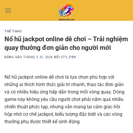
Bỏ
qua
nội
dung
THỂ THAO
Nổ hũ jackpot online dễ chơi – Trải nghiệm
quay thưởng đơn giản cho người mới
ĐĂNG VÀO
THÁNG 5 31, 2026
BỞI
CTV_PBN
Nổ hũ jackpot online dễ chơi là lựa chọn phù hợp với
những ai thích hình thức giải trí nhanh, thao tác đơn giản
và có nhiều hiệu ứng hấp dẫn trong mỗi vòng quay. Dòng
game này không yêu cầu người chơi phải nắm quá nhiều
chiến thuật phức tạp, nhưng vẫn mang lại cảm giác hồi
hộp nhờ cơ chế jackpot, biểu tượng đặc biệt và các vòng
thưởng phụ được thiết kế sinh động.