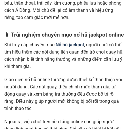
báu, thần thoại, trái cây, kim cương, phiêu lưu hoặc phong
cách Á Đông. Mỗi chủ đề lại có âm thanh và hiệu ứng
riêng, tạo cảm giác mới mẻ hơn.
📱 Trải nghiệm chuyên mục nổ hũ jackpot online
Khi truy cập chuyên mục
Nổ hũ jackpot
, người chơi có thể
tìm hiểu thêm các nội dung liên quan đến trò chơi quay hũ,
cách nhận biết tính năng thưởng và những điểm cần lưu ý
khi tham gia.
Giao diện nổ hũ online thường được thiết kế thân thiện với
người dùng. Các nút quay, điều chỉnh mức tham gia, tự
động quay và xem bảng trả thưởng đều được bố trí rõ
ràng. Điều này giúp người mới không bị bối rối trong quá
trình thao tác.
Ngoài ra, việc chơi trên nền tảng online còn giúp người
dùng linh hoạt hơn về thời gian. Chỉ cần có thiết bị kết nối