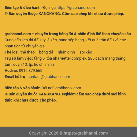
Biên tập & điều hành:
Đội ngũ
https://grabhanoi.com
© Bản quyền thuộc KANGKANG. Cấm sao chép khi chưa được phép.
grabhanoi.com – chuyên trang bóng đá & nhận định thể thao chuyên sâu
Cung cấp lịch thi đấu, tỷ lệ kèo, bảng xếp hạng, kết quả trận đấu và các
phân tích từ chuyên gia.
Thể loại:
thể thao – bóng đá – nhận định – soi kèo
Trụ sở làm việc:
tầng 5, tòa nhà viettel complex, 285 cách mạng tháng
tám, quận 10, tp. hồ chí minh
Hotline:
0912.879.665
Email hỗ trợ:
contact@grabhanoi.com
Biên tập & vận hành:
Đội ngũ grabhanoi.com
© Bản quyền thuộc KANGKANG. Nghiêm cấm sao chép dưới mọi hình
thức khi chưa được cho phép.
Copyright 2026 ©
https://grabhanoi.com/