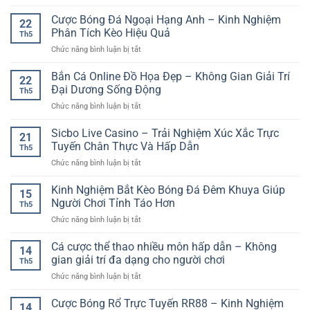
Bàn
GG88
Với
Chơi
Cược Bóng Đá Ngoại Hạng Anh – Kinh Nghiệm
–
Cảm
22
Casino
Không
Phân Tích Kèo Hiệu Quả
Giác
Th5
Người
Gian
Hồi
ở
Chức năng bình luận bị tắt
Thật
Giải
Hộp
Cược
–
Trí
Cao
Bóng
Bắn Cá Online Đồ Họa Đẹp – Không Gian Giải Trí
Trải
Đa
22
Đá
Nghiệm
Đại Dương Sống Động
Dạng
Th5
Ngoại
Giải
Cho
ở
Chức năng bình luận bị tắt
Hạng
Trí
Người
Bắn
Anh
Trực
Chơi
Cá
Sicbo Live Casino – Trải Nghiệm Xúc Xắc Trực
–
Tuyến
21
Việt
Online
Kinh
Tuyến Chân Thực Và Hấp Dẫn
Chân
Th5
Đồ
Nghiệm
Thực
ở
Chức năng bình luận bị tắt
Họa
Phân
Sicbo
Đẹp
Tích
Live
Kinh Nghiệm Bắt Kèo Bóng Đá Đêm Khuya Giúp
–
Kèo
15
Casino
Không
Người Chơi Tỉnh Táo Hơn
Hiệu
Th5
–
Gian
Quả
ở
Chức năng bình luận bị tắt
Trải
Giải
Kinh
Nghiệm
Trí
Nghiệm
Cá cược thể thao nhiều môn hấp dẫn – Không
Xúc
Đại
14
Bắt
Xắc
gian giải trí đa dạng cho người chơi
Dương
Th5
Kèo
Trực
Sống
ở
Chức năng bình luận bị tắt
Bóng
Tuyến
Động
Cá
Đá
Chân
cược
Cược Bóng Rổ Trực Tuyến RR88 – Kinh Nghiệm
Đêm
Thực
14