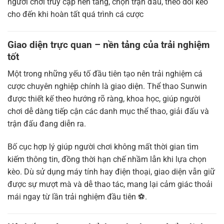
người chơi truy cập nền tảng, chọn trận đấu, theo dõi kèo
cho đến khi hoàn tất quá trình cá cược
Giao diện trực quan – nền tảng của trải nghiệm
tốt
Một trong những yếu tố đầu tiên tạo nên trải nghiệm cá
cược chuyên nghiệp chính là giao diện. Thể thao Sunwin
được thiết kế theo hướng rõ ràng, khoa học, giúp người
chơi dễ dàng tiếp cận các danh mục thể thao, giải đấu và
trận đấu đang diễn ra.
Bố cục hợp lý giúp người chơi không mất thời gian tìm
kiếm thông tin, đồng thời hạn chế nhầm lẫn khi lựa chọn
kèo. Dù sử dụng máy tính hay điện thoại, giao diện vẫn giữ
được sự mượt mà và dễ thao tác, mang lại cảm giác thoải
mái ngay từ lần trải nghiệm đầu tiên ⚽.