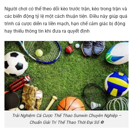
Người chơi có thể theo dõi kèo trước trận, kèo trong trận và
các biến động tỷ lệ một cách thuận tiện. Điều này giúp quá
trình cá cược diễn ra liền mạch, hạn chế cảm giác bị động
hay thiếu thông tin khi đưa ra quyết định
Trải Nghiệm Cá Cược Thể Thao Sunwin Chuyên Nghiệp –
Chuẩn Giải Trí Thể Thao Thời Đại Số ⚽