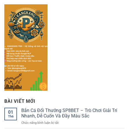
BÀI VIẾT MỚI
Bắn Cá Đổi Thưởng SP8BET – Trò Chơi Giải Trí
01
Nhanh, Dễ Cuốn Và Đầy Màu Sắc
Th6
ở
Chức năng bình luận bị tắt
Bắn