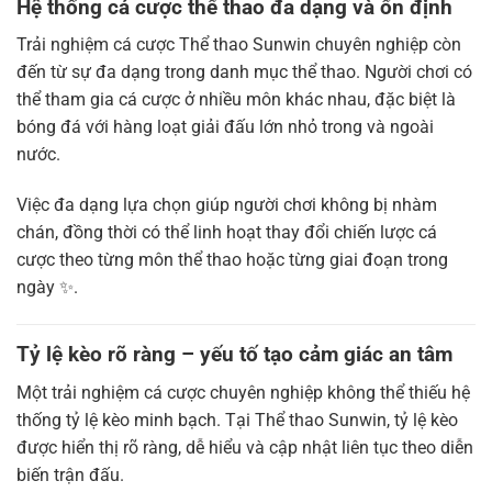
Hệ thống cá cược thể thao đa dạng và ổn định
Trải nghiệm cá cược Thể thao Sunwin chuyên nghiệp còn
đến từ sự đa dạng trong danh mục thể thao. Người chơi có
thể tham gia cá cược ở nhiều môn khác nhau, đặc biệt là
bóng đá với hàng loạt giải đấu lớn nhỏ trong và ngoài
nước.
Việc đa dạng lựa chọn giúp người chơi không bị nhàm
chán, đồng thời có thể linh hoạt thay đổi chiến lược cá
cược theo từng môn thể thao hoặc từng giai đoạn trong
ngày ✨.
Tỷ lệ kèo rõ ràng – yếu tố tạo cảm giác an tâm
Một trải nghiệm cá cược chuyên nghiệp không thể thiếu hệ
thống tỷ lệ kèo minh bạch. Tại Thể thao Sunwin, tỷ lệ kèo
được hiển thị rõ ràng, dễ hiểu và cập nhật liên tục theo diễn
biến trận đấu.