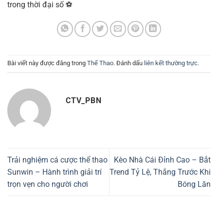
trong thời đại số ⚽
Bài viết này được đăng trong
Thể Thao
. Đánh dấu
liên kết thường trực
.
CTV_PBN
Trải nghiệm cá cược thể thao
Kèo Nhà Cái Đỉnh Cao – Bắt
Sunwin – Hành trình giải trí
Trend Tỷ Lệ, Thắng Trước Khi
trọn vẹn cho người chơi
Bóng Lăn