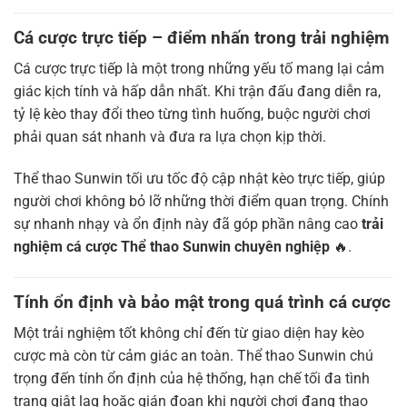
Cá cược trực tiếp – điểm nhấn trong trải nghiệm
Cá cược trực tiếp là một trong những yếu tố mang lại cảm
giác kịch tính và hấp dẫn nhất. Khi trận đấu đang diễn ra,
tỷ lệ kèo thay đổi theo từng tình huống, buộc người chơi
phải quan sát nhanh và đưa ra lựa chọn kịp thời.
Thể thao Sunwin tối ưu tốc độ cập nhật kèo trực tiếp, giúp
người chơi không bỏ lỡ những thời điểm quan trọng. Chính
sự nhanh nhạy và ổn định này đã góp phần nâng cao
trải
nghiệm cá cược Thể thao Sunwin chuyên nghiệp
🔥.
Tính ổn định và bảo mật trong quá trình cá cược
Một trải nghiệm tốt không chỉ đến từ giao diện hay kèo
cược mà còn từ cảm giác an toàn. Thể thao Sunwin chú
trọng đến tính ổn định của hệ thống, hạn chế tối đa tình
trạng giật lag hoặc gián đoạn khi người chơi đang thao