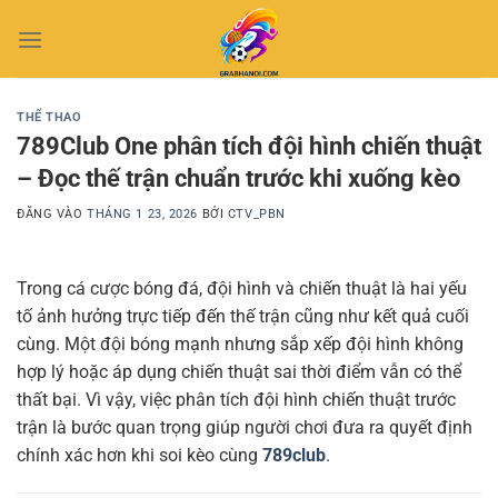
Bỏ
qua
nội
dung
THỂ THAO
789Club One phân tích đội hình chiến thuật
– Đọc thế trận chuẩn trước khi xuống kèo
ĐĂNG VÀO
THÁNG 1 23, 2026
BỞI
CTV_PBN
Trong cá cược bóng đá, đội hình và chiến thuật là hai yếu
tố ảnh hưởng trực tiếp đến thế trận cũng như kết quả cuối
cùng. Một đội bóng mạnh nhưng sắp xếp đội hình không
hợp lý hoặc áp dụng chiến thuật sai thời điểm vẫn có thể
thất bại. Vì vậy, việc phân tích đội hình chiến thuật trước
trận là bước quan trọng giúp người chơi đưa ra quyết định
chính xác hơn khi soi kèo cùng
789club
.