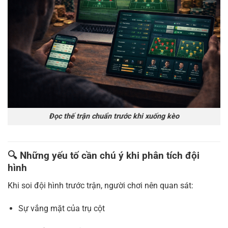
Đọc thế trận chuẩn trước khi xuống kèo
🔍 Những yếu tố cần chú ý khi phân tích đội
hình
Khi soi đội hình trước trận, người chơi nên quan sát:
Sự vắng mặt của trụ cột