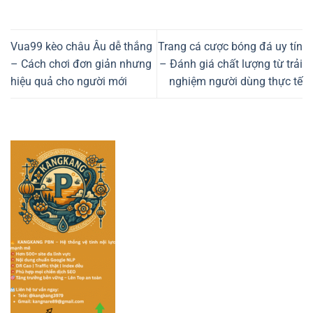
Vua99 kèo châu Âu dễ thắng
Trang cá cược bóng đá uy tín
– Cách chơi đơn giản nhưng
– Đánh giá chất lượng từ trải
hiệu quả cho người mới
nghiệm người dùng thực tế