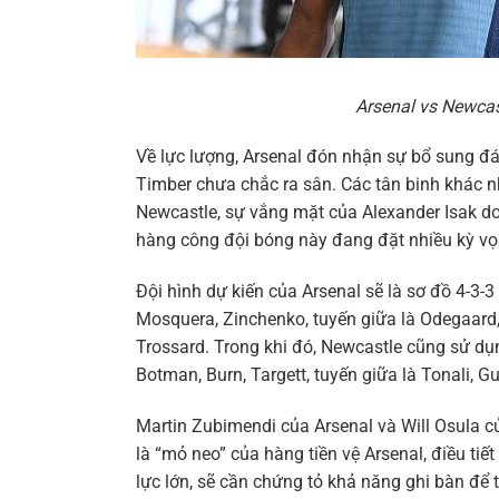
Arsenal vs Newcas
Về lực lượng, Arsenal đón nhận sự bổ sung đá
Timber chưa chắc ra sân. Các tân binh khác n
Newcastle, sự vắng mặt của Alexander Isak do 
hàng công đội bóng này đang đặt nhiều kỳ vọn
Đội hình dự kiến của Arsenal sẽ là sơ đồ 4-3-3
Mosquera, Zinchenko, tuyến giữa là Odegaard,
Trossard. Trong khi đó, Newcastle cũng sử dụn
Botman, Burn, Targett, tuyến giữa là Tonali, 
Martin Zubimendi của Arsenal và Will Osula c
là “mỏ neo” của hàng tiền vệ Arsenal, điều tiế
lực lớn, sẽ cần chứng tỏ khả năng ghi bàn để