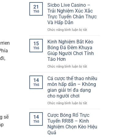
Nghiệm
Cá
Sicbo Live Casino –
21
Phân
Online
Trải Nghiệm Xúc Xắc
Th5
Tích
Đồ
Trực Tuyến Chân Thực
Kèo
Họa
Và Hấp Dẫn
Hiệu
Đẹp
Quả
–
ở
Chức năng bình luận bị tắt
Không
Sicbo
Gian
Live
Kinh Nghiệm Bắt Kèo
rrien
15
Giải
Casino
Bóng Đá Đêm Khuya
Th5
Phía
Trí
–
Giúp Người Chơi Tỉnh
Đại
Trải
đi,
Táo Hơn
Dương
Nghiệm
Sống
Xúc
ở
Chức năng bình luận bị tắt
Động
Xắc
Kinh
Trực
Nghiệm
Cá cược thể thao nhiều
14
Tuyến
Bắt
môn hấp dẫn – Không
Th5
Chân
Kèo
gian giải trí đa dạng
Thực
Bóng
cho người chơi
Và
Đá
Hấp
Đêm
ở
Chức năng bình luận bị tắt
Dẫn
Khuya
Cá
Giúp
cược
Cược Bóng Rổ Trực
g sẽ
14
Người
thể
Tuyến RR88 – Kinh
Th5
Chơi
áp
thao
Nghiệm Chọn Kèo Hiệu
Tỉnh
nhiều
Quả
Táo
môn