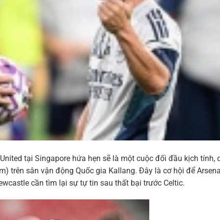
nited tại Singapore hứa hẹn sẽ là một cuộc đối đầu kịch tính, 
) trên sân vận động Quốc gia Kallang. Đây là cơ hội để Arsenal
wcastle cần tìm lại sự tự tin sau thất bại trước Celtic.