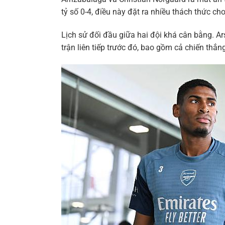
tỷ số 0-4, điều này đặt ra nhiều thách thức c
Lịch sử đối đầu giữa hai đội khá cân bằng. A
trận liên tiếp trước đó, bao gồm cả chiến thắn