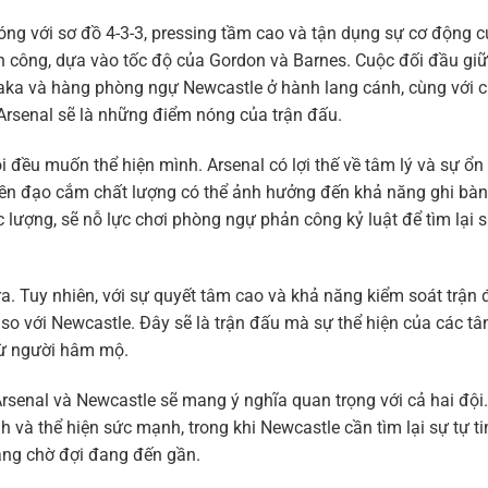
bóng với sơ đồ 4-3-3, pressing tầm cao và tận dụng sự cơ động 
n công, dựa vào tốc độ của Gordon và Barnes. Cuộc đối đầu gi
aka và hàng phòng ngự Newcastle ở hành lang cánh, cùng với 
Arsenal sẽ là những điểm nóng của trận đấu.
i đều muốn thể hiện mình. Arsenal có lợi thế về tâm lý và sự ổn
 tiền đạo cắm chất lượng có thể ảnh hưởng đến khả năng ghi bà
c lượng, sẽ nỗ lực chơi phòng ngự phản công kỷ luật để tìm lại s
ra. Tuy nhiên, với sự quyết tâm cao và khả năng kiểm soát trận
so với Newcastle. Đây sẽ là trận đấu mà sự thể hiện của các tâ
từ người hâm mộ.
Arsenal và Newcastle sẽ mang ý nghĩa quan trọng với cả hai đội
nh và thể hiện sức mạnh, trong khi Newcastle cần tìm lại sự tự ti
áng chờ đợi đang đến gần.