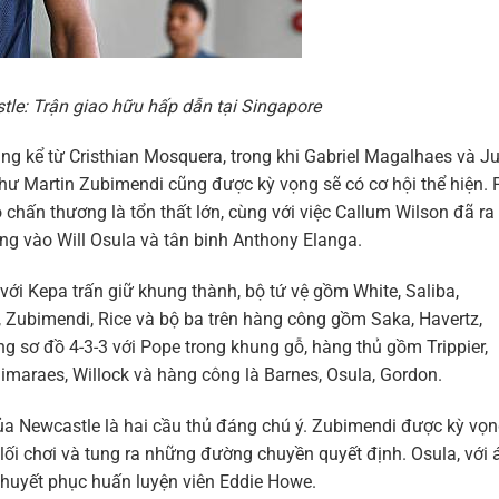
tle: Trận giao hữu hấp dẫn tại Singapore
ng kể từ Cristhian Mosquera, trong khi Gabriel Magalhaes và Ju
hư Martin Zubimendi cũng được kỳ vọng sẽ có cơ hội thể hiện. 
chấn thương là tổn thất lớn, cùng với việc Callum Wilson đã ra 
g vào Will Osula và tân binh Anthony Elanga.
 với Kepa trấn giữ khung thành, bộ tứ vệ gồm White, Saliba,
 Zubimendi, Rice và bộ ba trên hàng công gồm Saka, Havertz,
g sơ đồ 4-3-3 với Pope trong khung gỗ, hàng thủ gồm Trippier,
Guimaraes, Willock và hàng công là Barnes, Osula, Gordon.
ủa Newcastle là hai cầu thủ đáng chú ý. Zubimendi được kỳ vọn
t lối chơi và tung ra những đường chuyền quyết định. Osula, với 
 thuyết phục huấn luyện viên Eddie Howe.