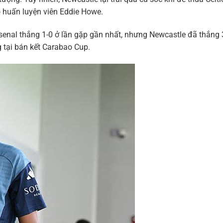
ho huấn luyện viên Eddie Howe.
rsenal thắng 1-0 ở lần gặp gần nhất, nhưng Newcastle đã thắng 
g tại bán kết Carabao Cup.