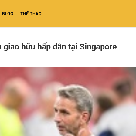
BLOG
THỂ THAO
 giao hữu hấp dẫn tại Singapore