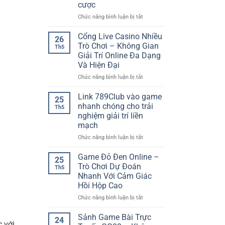
cược
giản
Bóng:
cho
Cách
ở
Chức năng bình luận bị tắt
người
Đánh
ỷ
mới
Giá
lệ
Cổng Live Casino Nhiều
26
Trước
kèo
Trò Chơi – Không Gian
Th5
Khi
thể
Giải Trí Online Đa Dạng
Cược
thao
Và Hiện Đại
Bóng
GO88
Đá
–
ở
Chức năng bình luận bị tắt
Online
Cách
Cổng
đọc
Live
Link 789Club vào game
25
kèo
Casino
nhanh chóng cho trải
Th5
và
Nhiều
nghiệm giải trí liền
phân
Trò
mạch
tích
Chơi
trước
–
ở
Chức năng bình luận bị tắt
khi
Không
Link
đặt
Gian
789Club
Game Đỏ Đen Online –
25
cược
Giải
vào
Trò Chơi Dự Đoán
Th5
Trí
game
Nhanh Với Cảm Giác
Online
nhanh
Hồi Hộp Cao
Đa
chóng
Dạng
cho
ở
Chức năng bình luận bị tắt
Và
trải
Game
Hiện
nghiệm
Đỏ
Sảnh Game Bài Trực
24
Đại
giải
Đen
c với