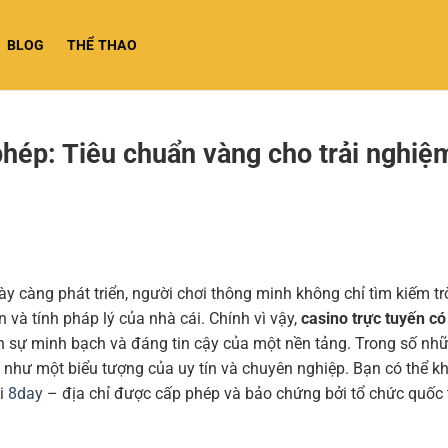
BLOG
THỂ THAO
phép: Tiêu chuẩn vàng cho trải nghiệ
ngày càng phát triển, người chơi thông minh không chỉ tìm kiếm tr
và tính pháp lý của nhà cái. Chính vì vậy,
casino trực tuyến có
ện sự minh bạch và đáng tin cậy của một nền tảng. Trong số nh
như một biểu tượng của uy tín và chuyên nghiệp. Bạn có thể 
ại
8day
– địa chỉ được cấp phép và bảo chứng bởi tổ chức quốc 