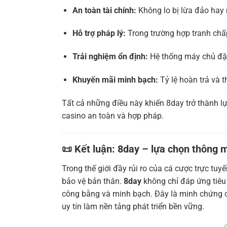
An toàn tài chính:
Không lo bị lừa đảo hay m
Hỗ trợ pháp lý:
Trong trường hợp tranh chấp
Trải nghiệm ổn định:
Hệ thống máy chủ đặt 
Khuyến mãi minh bạch:
Tỷ lệ hoàn trả và 
Tất cả những điều này khiến 8day trở thành 
casino an toàn và hợp pháp.
📜 Kết luận: 8day – lựa chọn thông 
Trong thế giới đầy rủi ro của cá cược trực tuy
bảo vệ bản thân.
8day
không chỉ đáp ứng tiêu
công bằng và minh bạch. Đây là minh chứng c
uy tín làm nền tảng phát triển bền vững.