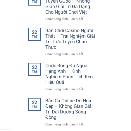
Tuyến GG88 – Không
Th5
trí
Online
Gian Giải Trí Đa Dạng
liền
–
Cho Người Chơi Việt
mạch
Trò
Chơi
ở
Chức năng bình luận bị tắt
Dự
Sảnh
Đoán
Game
Bàn Chơi Casino Người
22
Nhanh
Bài
Thật – Trải Nghiệm Giải
Th5
Với
Trực
Trí Trực Tuyến Chân
Cảm
Tuyến
Thực
Giác
GG88
Hồi
–
ở
Chức năng bình luận bị tắt
Hộp
Không
Bàn
Cao
Gian
Chơi
Cược Bóng Đá Ngoại
22
Giải
Casino
Hạng Anh – Kinh
Th5
Trí
Người
Nghiệm Phân Tích Kèo
Đa
Thật
Hiệu Quả
Dạng
–
Cho
Trải
ở
Chức năng bình luận bị tắt
Người
Nghiệm
Cược
Chơi
Giải
Bóng
Bắn Cá Online Đồ Họa
22
Việt
Trí
Đá
Đẹp – Không Gian Giải
Th5
Trực
Ngoại
Trí Đại Dương Sống
Tuyến
Hạng
Động
Chân
Anh
Thực
–
ở
Chức năng bình luận bị tắt
Kinh
Bắn