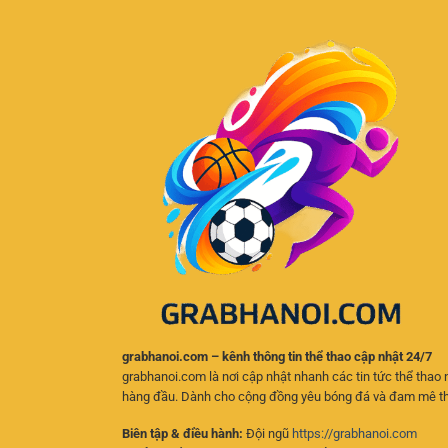
grabhanoi.com – kênh thông tin thể thao cập nhật 24/7
grabhanoi.com là nơi cập nhật nhanh các tin tức thể thao n
hàng đầu. Dành cho cộng đồng yêu bóng đá và đam mê the
Biên tập & điều hành:
Đội ngũ
https://grabhanoi.com