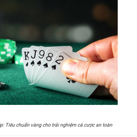
ép: Tiêu chuẩn vàng cho trải nghiệm cá cược an toàn