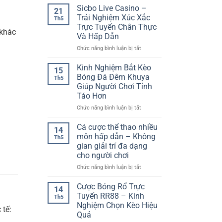
Nghiệm
Cá
Sicbo Live Casino –
21
Phân
Online
Trải Nghiệm Xúc Xắc
Th5
Tích
Đồ
Trực Tuyến Chân Thực
Kèo
 khác
Họa
Và Hấp Dẫn
Hiệu
Đẹp
Quả
–
ở
Chức năng bình luận bị tắt
Không
Sicbo
Gian
Live
Kinh Nghiệm Bắt Kèo
15
Giải
Casino
Bóng Đá Đêm Khuya
Th5
Trí
–
Giúp Người Chơi Tỉnh
Đại
Trải
Táo Hơn
Dương
Nghiệm
Sống
Xúc
ở
Chức năng bình luận bị tắt
Động
Xắc
Kinh
Trực
Nghiệm
Cá cược thể thao nhiều
14
Tuyến
Bắt
môn hấp dẫn – Không
Th5
Chân
Kèo
gian giải trí đa dạng
Thực
Bóng
cho người chơi
Và
Đá
Hấp
Đêm
ở
Chức năng bình luận bị tắt
Dẫn
Khuya
Cá
Giúp
cược
Cược Bóng Rổ Trực
14
Người
thể
Tuyến RR88 – Kinh
Th5
Chơi
thao
Nghiệm Chọn Kèo Hiệu
 tế:
Tỉnh
nhiều
Quả
Táo
môn