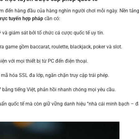
ểm đến hàng đầu của hàng nghìn người chơi mỗi ngày. Nền tản
trực tuyến hợp pháp
cần có:
và giám sát bởi tổ chức cá cược quốc tế uy tín.
 game gồm baccarat, roulette, blackjack, poker và slot.
iện với mọi thiết bị từ PC đến điện thoại.
mã hóa SSL đa lớp, ngăn chặn truy cập trái phép.
 bằng tiếng Việt, phản hồi nhanh chóng mọi yêu cầu.
uẩn quốc tế mà còn giữ vững danh hiệu “nhà cái minh bạch – 