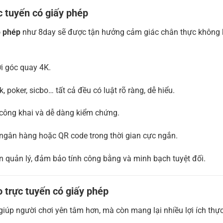
ực tuyến có giấy phép
p phép
như 8day sẽ được tận hưởng cảm giác chân thực không
ới góc quay 4K.
, poker, sicbo… tất cả đều có luật rõ ràng, dễ hiểu.
công khai và dễ dàng kiểm chứng.
, ngân hàng hoặc QR code trong thời gian cực ngắn.
n quản lý, đảm bảo tính công bằng và minh bạch tuyệt đối.
o trực tuyến có giấy phép
iúp người chơi yên tâm hơn, mà còn mang lại nhiều lợi ích thực