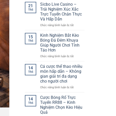
Nghiệm
Cá
Sicbo Live Casino –
21
Phân
Online
Trải Nghiệm Xúc Xắc
Th5
Tích
Đồ
Trực Tuyến Chân Thực
Kèo
Họa
Và Hấp Dẫn
Hiệu
Đẹp
Quả
–
ở
Chức năng bình luận bị tắt
Không
Sicbo
Gian
Live
Kinh Nghiệm Bắt Kèo
15
Giải
Casino
Bóng Đá Đêm Khuya
Th5
Trí
–
Giúp Người Chơi Tỉnh
Đại
Trải
Táo Hơn
Dương
Nghiệm
Sống
Xúc
ở
Chức năng bình luận bị tắt
Động
Xắc
Kinh
Trực
Nghiệm
Cá cược thể thao nhiều
14
Tuyến
Bắt
môn hấp dẫn – Không
Th5
Chân
Kèo
gian giải trí đa dạng
Thực
Bóng
cho người chơi
Và
Đá
Hấp
Đêm
ở
Chức năng bình luận bị tắt
Dẫn
Khuya
Cá
Giúp
cược
Cược Bóng Rổ Trực
14
Người
thể
Tuyến RR88 – Kinh
Th5
Chơi
thao
Nghiệm Chọn Kèo Hiệu
Tỉnh
nhiều
Quả
Táo
môn