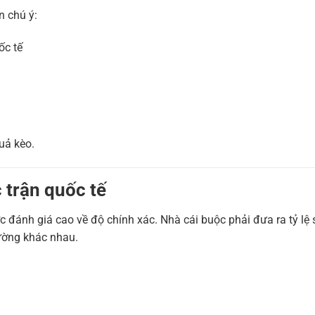
n chú ý:
ốc tế
uả kèo.
 trận quốc tế
 đánh giá cao về độ chính xác. Nhà cái buộc phải đưa ra tỷ lệ 
rường khác nhau.