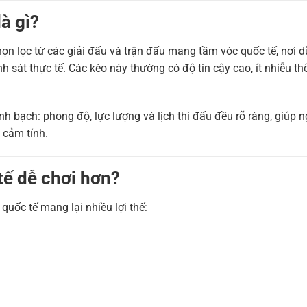
à gì?
n lọc từ các giải đấu và trận đấu mang tầm vóc quốc tế, nơi dữ
h sát thực tế. Các kèo này thường có độ tin cậy cao, ít nhiễu t
 bạch: phong độ, lực lượng và lịch thi đấu đều rõ ràng, giúp 
ì cảm tính.
tế dễ chơi hơn?
quốc tế mang lại nhiều lợi thế: