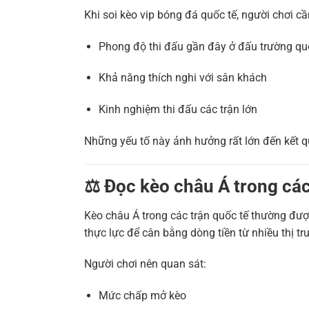
Khi soi kèo vip bóng đá quốc tế, người chơi cầ
Phong độ thi đấu gần đây ở đấu trường qu
Khả năng thích nghi với sân khách
Kinh nghiệm thi đấu các trận lớn
Những yếu tố này ảnh hưởng rất lớn đến kết q
⚖️ Đọc kèo châu Á trong các
Kèo châu Á trong các trận quốc tế thường được
thực lực để cân bằng dòng tiền từ nhiều thị t
Người chơi nên quan sát:
Mức chấp mở kèo