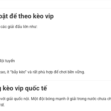
bật để theo kèo vip
các giải đấu lớn như:
đội tuyển
o, ít “bẫy kèo” và rất phù hợp để chơi bền vững.
 kèo vip quốc tế
 với giải quốc nội. Một đội bóng mạnh ở giải trong nước chưa c
tế.