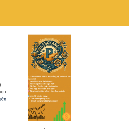
g
họn
kèo