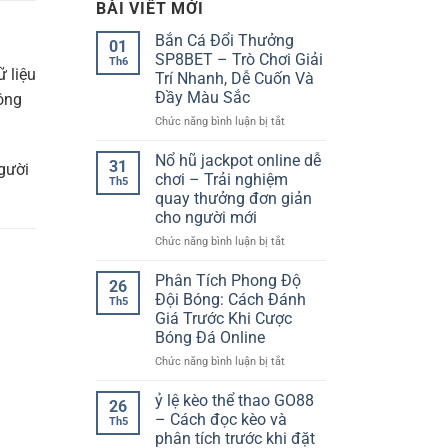
BÀI VIẾT MỚI
Bắn Cá Đổi Thưởng
01
SP8BET – Trò Chơi Giải
Th6
 liệu
Trí Nhanh, Dễ Cuốn Và
Đầy Màu Sắc
hông
ở
Chức năng bình luận bị tắt
Bắn
Cá
Nổ hũ jackpot online dễ
31
người
Đổi
chơi – Trải nghiệm
Th5
Thưởng
quay thưởng đơn giản
SP8BET
cho người mới
–
Trò
ở
Chức năng bình luận bị tắt
Chơi
Nổ
Giải
hũ
Phân Tích Phong Độ
26
Trí
jackpot
Đội Bóng: Cách Đánh
Th5
Nhanh,
online
Giá Trước Khi Cược
Dễ
dễ
Bóng Đá Online
Cuốn
chơi
Và
–
ở
Chức năng bình luận bị tắt
Đầy
Trải
Phân
Màu
nghiệm
Tích
ỷ lệ kèo thể thao GO88
26
Sắc
quay
Phong
– Cách đọc kèo và
Th5
thưởng
Độ
phân tích trước khi đặt
đơn
Đội