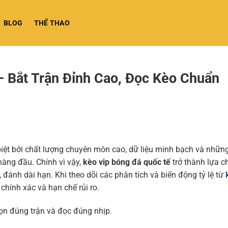
BLOG
THỂ THAO
– Bắt Trận Đỉnh Cao, Đọc Kèo Chuẩn
iệt bởi chất lượng chuyên môn cao, dữ liệu minh bạch và nhữn
àng đầu. Chính vì vậy,
kèo vip bóng đá quốc tế
trở thành lựa c
đánh dài hạn. Khi theo dõi các phân tích và biến động tỷ lệ từ
 chính xác và hạn chế rủi ro.
ọn đúng trận và đọc đúng nhịp.