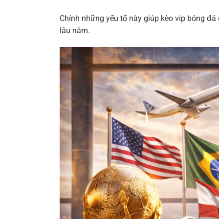
Chính những yếu tố này giúp kèo vip bóng đá 
lâu năm.