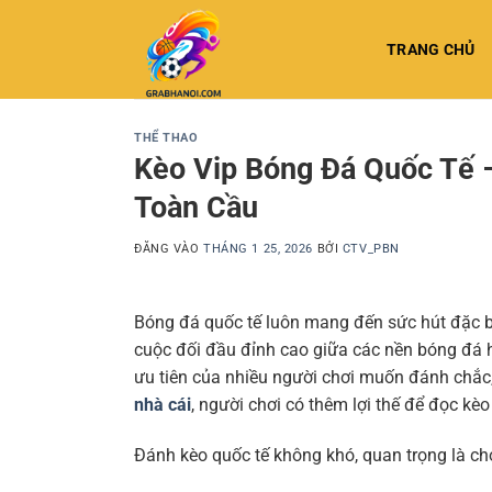
Bỏ
qua
TRANG CHỦ
nội
dung
THỂ THAO
Kèo Vip Bóng Đá Quốc Tế 
Toàn Cầu
ĐĂNG VÀO
THÁNG 1 25, 2026
BỞI
CTV_PBN
Bóng đá quốc tế luôn mang đến sức hút đặc b
cuộc đối đầu đỉnh cao giữa các nền bóng đá h
ưu tiên của nhiều người chơi muốn đánh chắc, 
nhà cái
, người chơi có thêm lợi thế để đọc kèo
Đánh kèo quốc tế không khó, quan trọng là ch