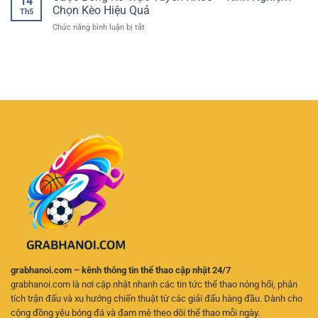
14
thể
Khuya
Chọn Kèo Hiệu Quả
Và
Th5
thao
Giúp
Hấp
ở
Chức năng bình luận bị tắt
nhiều
Người
Dẫn
Cược
môn
Chơi
Bóng
hấp
Tỉnh
Rổ
dẫn
Táo
Trực
–
Hơn
Tuyến
Không
RR88
gian
–
giải
Kinh
trí
Nghiệm
đa
Chọn
dạng
Kèo
cho
Hiệu
người
Quả
chơi
grabhanoi.com – kênh thông tin thể thao cập nhật 24/7
grabhanoi.com là nơi cập nhật nhanh các tin tức thể thao nóng hổi, phân
tích trận đấu và xu hướng chiến thuật từ các giải đấu hàng đầu. Dành cho
cộng đồng yêu bóng đá và đam mê theo dõi thể thao mỗi ngày.