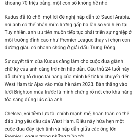
khoảng 70 triệu bảng, một con số không hề nhỏ.
Kudus đã từ chối một lời đề nghị hấp dẫn từ Saudi Arabia,
nơi anh có thể nhận mức lương gấp ba lần so với hiện tại.
Tuy nhiên, anh ưu tiên muốn tiếp tục phát triển sự nghiệp ở
môi trường đỉnh cao như Premier League thay vì chọn con
đường giàu có nhanh chóng ở giải đấu Trung Đông.
Sự quyết tâm của Kudus càng làm cho cuộc đua giành
chữ ký của anh càng trở nên hấp dẫn. Cầu thủ 24 tuổi này
đã chứng tỏ được tài năng của mình kể từ khi chuyển đến
West Ham từ Ajax vào mùa hè năm 2023. Bàn thắng vào
lưới Brighton mùa trước là minh chứng rõ nét cho khả năng
tỏa sáng đúng lúc của anh.
Chelsea, với tiềm lực tài chính mạnh mẽ, hoàn toàn có thể
đáp ứng yêu cầu của West Ham. Điều này hứa hẹn một
cuộc đua đầy kịch tính và hấp dẫn giữa các ông lớn
Premier League trong những tuần tới.