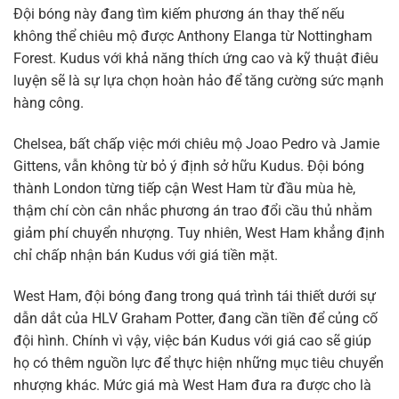
Đội bóng này đang tìm kiếm phương án thay thế nếu
không thể chiêu mộ được Anthony Elanga từ Nottingham
Forest. Kudus với khả năng thích ứng cao và kỹ thuật điêu
luyện sẽ là sự lựa chọn hoàn hảo để tăng cường sức mạnh
hàng công.
Chelsea, bất chấp việc mới chiêu mộ Joao Pedro và Jamie
Gittens, vẫn không từ bỏ ý định sở hữu Kudus. Đội bóng
thành London từng tiếp cận West Ham từ đầu mùa hè,
thậm chí còn cân nhắc phương án trao đổi cầu thủ nhằm
giảm phí chuyển nhượng. Tuy nhiên, West Ham khẳng định
chỉ chấp nhận bán Kudus với giá tiền mặt.
West Ham, đội bóng đang trong quá trình tái thiết dưới sự
dẫn dắt của HLV Graham Potter, đang cần tiền để củng cố
đội hình. Chính vì vậy, việc bán Kudus với giá cao sẽ giúp
họ có thêm nguồn lực để thực hiện những mục tiêu chuyển
nhượng khác. Mức giá mà West Ham đưa ra được cho là