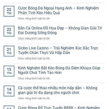
Bàn
GG88
Với
Chơi
Cược Bóng Đá Ngoại Hạng Anh – Kinh Nghiệm
–
Cảm
22
Casino
Không
Phân Tích Kèo Hiệu Quả
Giác
Th5
Người
Gian
Hồi
ở
Chức năng bình luận bị tắt
Thật
Giải
Hộp
Cược
–
Trí
Cao
Bóng
Bắn Cá Online Đồ Họa Đẹp – Không Gian Giải Trí
Trải
Đa
22
Đá
Nghiệm
Đại Dương Sống Động
Dạng
Th5
Ngoại
Giải
Cho
ở
Chức năng bình luận bị tắt
Hạng
Trí
Người
Bắn
Anh
Trực
Chơi
Cá
Sicbo Live Casino – Trải Nghiệm Xúc Xắc Trực
–
Tuyến
21
Việt
Online
Kinh
Tuyến Chân Thực Và Hấp Dẫn
Chân
Th5
Đồ
Nghiệm
Thực
ở
Chức năng bình luận bị tắt
Họa
Phân
Sicbo
Đẹp
Tích
Live
Kinh Nghiệm Bắt Kèo Bóng Đá Đêm Khuya Giúp
–
Kèo
15
Casino
Không
Người Chơi Tỉnh Táo Hơn
Hiệu
Th5
–
Gian
Quả
ở
Chức năng bình luận bị tắt
Trải
Giải
Kinh
Nghiệm
Trí
Nghiệm
Cá cược thể thao nhiều môn hấp dẫn – Không
Xúc
Đại
14
Bắt
Xắc
gian giải trí đa dạng cho người chơi
Dương
Th5
Kèo
Trực
Sống
ở
Chức năng bình luận bị tắt
Bóng
Tuyến
Động
Cá
Đá
Chân
cược
Cược Bóng Rổ Trực Tuyến RR88 – Kinh Nghiệm
Đêm
Thực