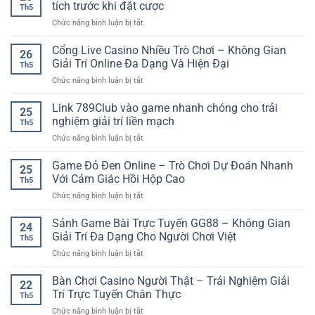
Phong
Trải
tích trước khi đặt cược
Cuốn
Th5
Độ
nghiệm
Và
ở
Chức năng bình luận bị tắt
Đội
quay
Đầy
ỷ
Bóng:
thưởng
Màu
lệ
Cổng Live Casino Nhiều Trò Chơi – Không Gian
Cách
đơn
26
Sắc
kèo
Đánh
Giải Trí Online Đa Dạng Và Hiện Đại
giản
Th5
thể
Giá
cho
ở
Chức năng bình luận bị tắt
thao
Trước
người
Cổng
GO88
Khi
mới
Live
Link 789Club vào game nhanh chóng cho trải
–
Cược
25
Casino
Cách
nghiệm giải trí liền mạch
Bóng
Th5
Nhiều
đọc
Đá
ở
Chức năng bình luận bị tắt
Trò
kèo
Online
Link
Chơi
và
789Club
Game Đỏ Đen Online – Trò Chơi Dự Đoán Nhanh
–
phân
25
vào
Không
Với Cảm Giác Hồi Hộp Cao
tích
Th5
game
Gian
trước
ở
Chức năng bình luận bị tắt
nhanh
Giải
khi
Game
chóng
Trí
đặt
Đỏ
Sảnh Game Bài Trực Tuyến GG88 – Không Gian
cho
Online
24
cược
Đen
trải
Giải Trí Đa Dạng Cho Người Chơi Việt
Đa
Th5
Online
nghiệm
Dạng
ở
Chức năng bình luận bị tắt
–
giải
Và
Sảnh
Trò
trí
Hiện
Game
Bàn Chơi Casino Người Thật – Trải Nghiệm Giải
Chơi
liền
22
Đại
Bài
Dự
Trí Trực Tuyến Chân Thực
mạch
Th5
Trực
Đoán
ở
Chức năng bình luận bị tắt
Tuyến
Nhanh