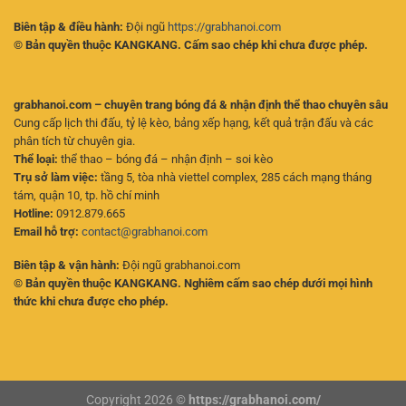
Biên tập & điều hành:
Đội ngũ
https://grabhanoi.com
© Bản quyền thuộc KANGKANG. Cấm sao chép khi chưa được phép.
grabhanoi.com – chuyên trang bóng đá & nhận định thể thao chuyên sâu
Cung cấp lịch thi đấu, tỷ lệ kèo, bảng xếp hạng, kết quả trận đấu và các
phân tích từ chuyên gia.
Thể loại:
thể thao – bóng đá – nhận định – soi kèo
Trụ sở làm việc:
tầng 5, tòa nhà viettel complex, 285 cách mạng tháng
tám, quận 10, tp. hồ chí minh
Hotline:
0912.879.665
Email hỗ trợ:
contact@grabhanoi.com
Biên tập & vận hành:
Đội ngũ grabhanoi.com
© Bản quyền thuộc KANGKANG. Nghiêm cấm sao chép dưới mọi hình
thức khi chưa được cho phép.
Copyright 2026 ©
https://grabhanoi.com/