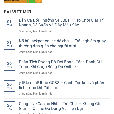
BÀI VIẾT MỚI
Bắn Cá Đổi Thưởng SP8BET – Trò Chơi Giải Trí
01
Nhanh, Dễ Cuốn Và Đầy Màu Sắc
Th6
ở
Chức năng bình luận bị tắt
Bắn
Cá
Nổ hũ jackpot online dễ chơi – Trải nghiệm quay
31
Đổi
thưởng đơn giản cho người mới
Th5
Thưởng
ở
Chức năng bình luận bị tắt
SP8BET
Nổ
–
hũ
Phân Tích Phong Độ Đội Bóng: Cách Đánh Giá
Trò
26
jackpot
Chơi
Trước Khi Cược Bóng Đá Online
Th5
online
Giải
ở
Chức năng bình luận bị tắt
dễ
Trí
Phân
chơi
Nhanh,
Tích
ỷ lệ kèo thể thao GO88 – Cách đọc kèo và phân
–
Dễ
26
Phong
Trải
tích trước khi đặt cược
Cuốn
Th5
Độ
nghiệm
Và
ở
Chức năng bình luận bị tắt
Đội
quay
Đầy
ỷ
Bóng:
thưởng
Màu
lệ
Cổng Live Casino Nhiều Trò Chơi – Không Gian
Cách
đơn
26
Sắc
kèo
Đánh
Giải Trí Online Đa Dạng Và Hiện Đại
giản
Th5
thể
Giá
cho