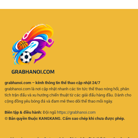
Tuyến
Không
RR88
gian
–
giải
Kinh
trí
Nghiệm
đa
Chọn
dạng
Kèo
cho
Hiệu
người
Quả
chơi
grabhanoi.com – kênh thông tin thể thao cập nhật 24/7
grabhanoi.com là nơi cập nhật nhanh các tin tức thể thao nóng hổi, phân
tích trận đấu và xu hướng chiến thuật từ các giải đấu hàng đầu. Dành cho
cộng đồng yêu bóng đá và đam mê theo dõi thể thao mỗi ngày.
Biên tập & điều hành:
Đội ngũ
https://grabhanoi.com
© Bản quyền thuộc KANGKANG. Cấm sao chép khi chưa được phép.