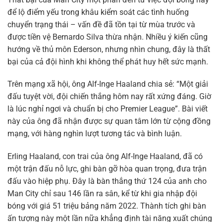
để lộ điểm yếu trong khâu kiểm soát các tình huống
chuyển trạng thái – vấn đề đã tồn tại từ mùa trước và
được tiền vệ Bernardo Silva thừa nhận. Nhiều ý kiến cũng
hướng về thủ môn Ederson, nhưng nhìn chung, đây là thất
bại của cả đội hình khi không thể phát huy hết sức mạnh.
Trên mạng xã hội, ông Alf-Inge Haaland chia sẻ: “Một giải
đấu tuyệt vời, đội chiến thắng hôm nay rất xứng đáng. Giờ
là lúc nghỉ ngơi và chuẩn bị cho Premier League”. Bài viết
này của ông đã nhận được sự quan tâm lớn từ cộng đồng
mạng, với hàng nghìn lượt tương tác và bình luận.
Erling Haaland, con trai của ông Alf-Inge Haaland, đã có
một trận đấu nỗ lực, ghi bàn gỡ hòa quan trọng, đưa trận
đấu vào hiệp phụ. Đây là bàn thắng thứ 124 của anh cho
Man City chỉ sau 146 lần ra sân, kể từ khi gia nhập đội
bóng với giá 51 triệu bảng năm 2022. Thành tích ghi bàn
ấn tượng này một lần nữa khẳng định tài năng xuất chúng