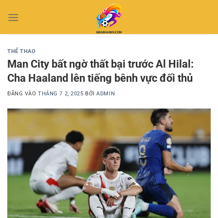
Bỏ
qua
nội
dung
THỂ THAO
Man City bất ngờ thất bại trước Al Hilal:
Cha Haaland lên tiếng bênh vực đối thủ
ĐĂNG VÀO
THÁNG 7 2, 2025
BỞI
ADMIN