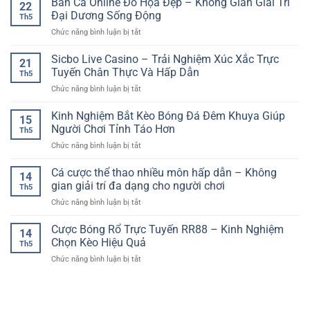
Bắn Cá Online Đồ Họa Đẹp – Không Gian Giải Trí
Trải
Đa
22
Đá
Nghiệm
Đại Dương Sống Động
Dạng
Th5
Ngoại
Giải
Cho
ở
Chức năng bình luận bị tắt
Hạng
Trí
Người
Bắn
Anh
Trực
Chơi
Cá
Sicbo Live Casino – Trải Nghiệm Xúc Xắc Trực
–
Tuyến
21
Việt
Online
Kinh
Tuyến Chân Thực Và Hấp Dẫn
Chân
Th5
Đồ
Nghiệm
Thực
ở
Chức năng bình luận bị tắt
Họa
Phân
Sicbo
Đẹp
Tích
Live
Kinh Nghiệm Bắt Kèo Bóng Đá Đêm Khuya Giúp
–
Kèo
15
Casino
Không
Người Chơi Tỉnh Táo Hơn
Hiệu
Th5
–
Gian
Quả
ở
Chức năng bình luận bị tắt
Trải
Giải
Kinh
Nghiệm
Trí
Nghiệm
Cá cược thể thao nhiều môn hấp dẫn – Không
Xúc
Đại
14
Bắt
Xắc
gian giải trí đa dạng cho người chơi
Dương
Th5
Kèo
Trực
Sống
ở
Chức năng bình luận bị tắt
Bóng
Tuyến
Động
Cá
Đá
Chân
cược
Cược Bóng Rổ Trực Tuyến RR88 – Kinh Nghiệm
Đêm
Thực
14
thể
Khuya
Chọn Kèo Hiệu Quả
Và
Th5
thao
Giúp
Hấp
ở
Chức năng bình luận bị tắt
nhiều
Người
Dẫn
Cược
môn
Chơi
Bóng
hấp
Tỉnh
Rổ
dẫn
Táo
Trực
–
Hơn