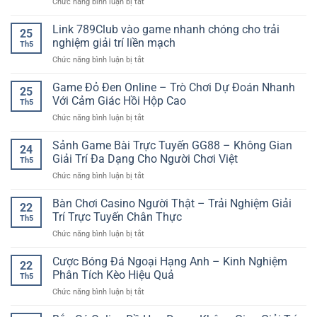
ở
Chức năng bình luận bị tắt
thao
Trước
người
Cổng
GO88
Khi
mới
Live
Link 789Club vào game nhanh chóng cho trải
–
Cược
25
Casino
Cách
nghiệm giải trí liền mạch
Bóng
Th5
Nhiều
đọc
Đá
ở
Chức năng bình luận bị tắt
Trò
kèo
Online
Link
Chơi
và
789Club
Game Đỏ Đen Online – Trò Chơi Dự Đoán Nhanh
–
phân
25
vào
Không
Với Cảm Giác Hồi Hộp Cao
tích
Th5
game
Gian
trước
ở
Chức năng bình luận bị tắt
nhanh
Giải
khi
Game
chóng
Trí
đặt
Đỏ
Sảnh Game Bài Trực Tuyến GG88 – Không Gian
cho
Online
24
cược
Đen
trải
Giải Trí Đa Dạng Cho Người Chơi Việt
Đa
Th5
Online
nghiệm
Dạng
ở
Chức năng bình luận bị tắt
–
giải
Và
Sảnh
Trò
trí
Hiện
Game
Bàn Chơi Casino Người Thật – Trải Nghiệm Giải
Chơi
liền
22
Đại
Bài
Dự
Trí Trực Tuyến Chân Thực
mạch
Th5
Trực
Đoán
ở
Chức năng bình luận bị tắt
Tuyến
Nhanh
Bàn
GG88
Với
Chơi
Cược Bóng Đá Ngoại Hạng Anh – Kinh Nghiệm
–
Cảm
22
Casino
Không
Phân Tích Kèo Hiệu Quả
Giác
Th5
Người
Gian
Hồi
ở
Chức năng bình luận bị tắt
Thật
Giải
Hộp
Cược
–
Trí
Cao
Bóng