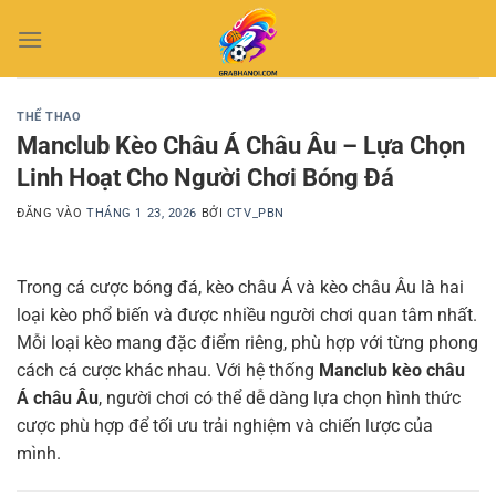
Bỏ
qua
nội
dung
THỂ THAO
Manclub Kèo Châu Á Châu Âu – Lựa Chọn
Linh Hoạt Cho Người Chơi Bóng Đá
ĐĂNG VÀO
THÁNG 1 23, 2026
BỞI
CTV_PBN
Trong cá cược bóng đá, kèo châu Á và kèo châu Âu là hai
loại kèo phổ biến và được nhiều người chơi quan tâm nhất.
Mỗi loại kèo mang đặc điểm riêng, phù hợp với từng phong
cách cá cược khác nhau. Với hệ thống
Manclub kèo châu
Á châu Âu
, người chơi có thể dễ dàng lựa chọn hình thức
cược phù hợp để tối ưu trải nghiệm và chiến lược của
mình.