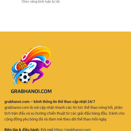
ở
Chức năng bình luận bị tắt
nhiều
Người
Dẫn
Cược
môn
Chơi
Bóng
hấp
Tỉnh
Rổ
dẫn
Táo
Trực
–
Hơn
Tuyến
Không
RR88
gian
–
giải
Kinh
trí
Nghiệm
đa
Chọn
dạng
Kèo
cho
Hiệu
người
Quả
chơi
grabhanoi.com – kênh thông tin thể thao cập nhật 24/7
grabhanoi.com là nơi cập nhật nhanh các tin tức thể thao nóng hổi, phân
tích trận đấu và xu hướng chiến thuật từ các giải đấu hàng đầu. Dành cho
cộng đồng yêu bóng đá và đam mê theo dõi thể thao mỗi ngày.
Biên tập & điều hành:
Đội ngũ
https://grabhanoi.com