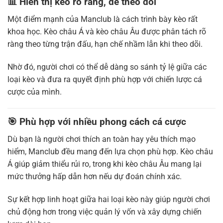
📊 Hiển thị kèo rõ ràng, dễ theo dõi
Một điểm mạnh của Manclub là cách trình bày kèo rất
khoa học. Kèo châu Á và kèo châu Âu được phân tách rõ
ràng theo từng trận đấu, hạn chế nhầm lẫn khi theo dõi.
Nhờ đó, người chơi có thể dễ dàng so sánh tỷ lệ giữa các
loại kèo và đưa ra quyết định phù hợp với chiến lược cá
cược của mình.
🎯 Phù hợp với nhiều phong cách cá cược
Dù bạn là người chơi thích an toàn hay yêu thích mạo
hiểm, Manclub đều mang đến lựa chọn phù hợp. Kèo châu
Á giúp giảm thiểu rủi ro, trong khi kèo châu Âu mang lại
mức thưởng hấp dẫn hơn nếu dự đoán chính xác.
Sự kết hợp linh hoạt giữa hai loại kèo này giúp người chơi
chủ động hơn trong việc quản lý vốn và xây dựng chiến