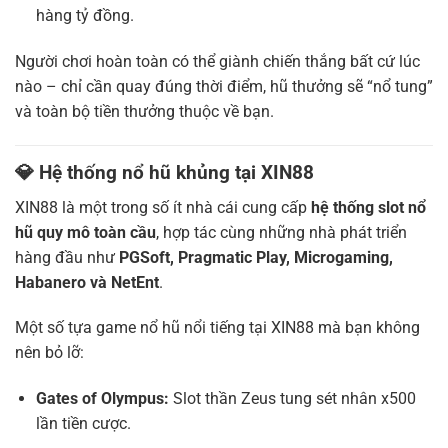
hàng tỷ đồng.
Người chơi hoàn toàn có thể giành chiến thắng bất cứ lúc
nào – chỉ cần quay đúng thời điểm, hũ thưởng sẽ “nổ tung”
và toàn bộ tiền thưởng thuộc về bạn.
💎 Hệ thống nổ hũ khủng tại XIN88
XIN88 là một trong số ít nhà cái cung cấp
hệ thống slot nổ
hũ quy mô toàn cầu
, hợp tác cùng những nhà phát triển
hàng đầu như
PGSoft, Pragmatic Play, Microgaming,
Habanero và NetEnt
.
Một số tựa game nổ hũ nổi tiếng tại XIN88 mà bạn không
nên bỏ lỡ:
Gates of Olympus:
Slot thần Zeus tung sét nhân x500
lần tiền cược.