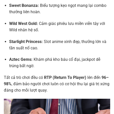
Sweet Bonanza:
Biểu tượng kẹo ngọt mang lại combo
thưởng liên hoàn.
Wild West Gold:
Cảm giác phiêu lưu miền viễn tây với
Wild nhân hệ số.
Starlight Princess:
Slot anime xinh đẹp, thưởng lớn và
tần suất nổ cao.
Aztec Gems:
Khám phá kho báu cổ đại, jackpot dễ
trúng bất ngờ.
Tất cả trò chơi đều có
RTP (Return To Player)
lên đến
96–
98%
, đảm bảo người chơi luôn có cơ hội thu lại giá trị xứng
đáng cho mỗi lượt quay.