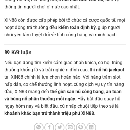
thông tin người chơi ở mức cao nhất.
XIN88 còn được cấp phép bởi tổ chức cá cược quốc tế, mọi
hoạt động trả thưởng đều
kiểm toán định kỳ
, giúp người
chơi yên tâm tuyệt đối về tính công bằng và minh bạch.
🎯 Kết luận
Nếu bạn đang tìm kiếm cảm giác phấn khích, cơ hội trúng
thưởng khổng lồ và trải nghiệm đỉnh cao, thì
nổ hũ jackpot
tại XIN88 chính là lựa chọn hoàn hảo. Với hàng trăm slot
hấp dẫn, cơ chế thưởng linh hoạt, cùng dịch vụ uy tín hàng
đầu, XIN88 mang đến
thế giới săn hũ công bằng, an toàn
và bùng nổ phần thưởng mỗi ngày
. Hãy bắt đầu quay hũ
ngay hôm nay và biết đâu, cú nhấp chuột tiếp theo sẽ là
khoảnh khắc bạn trở thành triệu phú XIN88
.