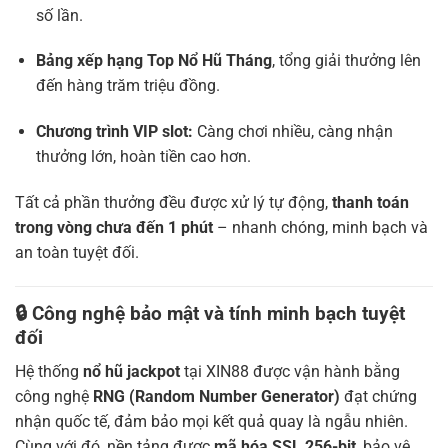
số lần.
Bảng xếp hạng Top Nổ Hũ Tháng
, tổng giải thưởng lên
đến hàng trăm triệu đồng.
Chương trình VIP slot:
Càng chơi nhiều, càng nhận
thưởng lớn, hoàn tiền cao hơn.
Tất cả phần thưởng đều được xử lý tự động,
thanh toán
trong vòng chưa đến 1 phút
– nhanh chóng, minh bạch và
an toàn tuyệt đối.
🔒 Công nghệ bảo mật và tính minh bạch tuyệt
đối
Hệ thống
nổ hũ jackpot
tại XIN88 được vận hành bằng
công nghệ
RNG (Random Number Generator)
đạt chứng
nhận quốc tế, đảm bảo mọi kết quả quay là ngẫu nhiên.
Cùng với đó, nền tảng được
mã hóa SSL 256-bit
, bảo vệ