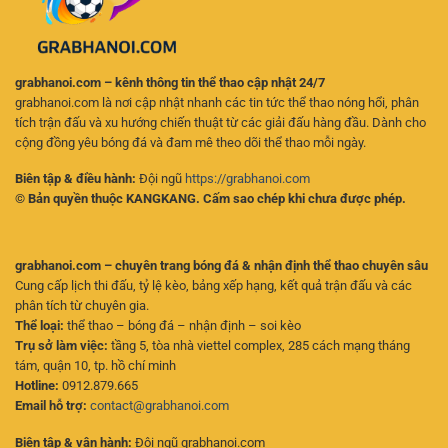
grabhanoi.com – kênh thông tin thể thao cập nhật 24/7
grabhanoi.com là nơi cập nhật nhanh các tin tức thể thao nóng hổi, phân
tích trận đấu và xu hướng chiến thuật từ các giải đấu hàng đầu. Dành cho
cộng đồng yêu bóng đá và đam mê theo dõi thể thao mỗi ngày.
Biên tập & điều hành:
Đội ngũ
https://grabhanoi.com
© Bản quyền thuộc KANGKANG. Cấm sao chép khi chưa được phép.
grabhanoi.com – chuyên trang bóng đá & nhận định thể thao chuyên sâu
Cung cấp lịch thi đấu, tỷ lệ kèo, bảng xếp hạng, kết quả trận đấu và các
phân tích từ chuyên gia.
Thể loại:
thể thao – bóng đá – nhận định – soi kèo
Trụ sở làm việc:
tầng 5, tòa nhà viettel complex, 285 cách mạng tháng
tám, quận 10, tp. hồ chí minh
Hotline:
0912.879.665
Email hỗ trợ:
contact@grabhanoi.com
Biên tập & vận hành:
Đội ngũ grabhanoi.com