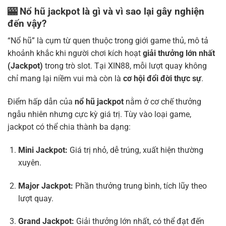
🎰 Nổ hũ jackpot là gì và vì sao lại gây nghiện
đến vậy?
“Nổ hũ” là cụm từ quen thuộc trong giới game thủ, mô tả
khoảnh khắc khi người chơi kích hoạt
giải thưởng lớn nhất
(Jackpot)
trong trò slot. Tại XIN88, mỗi lượt quay không
chỉ mang lại niềm vui mà còn là
cơ hội đổi đời thực sự
.
Điểm hấp dẫn của
nổ hũ jackpot
nằm ở cơ chế thưởng
ngẫu nhiên nhưng cực kỳ giá trị. Tùy vào loại game,
jackpot có thể chia thành ba dạng:
Mini Jackpot:
Giá trị nhỏ, dễ trúng, xuất hiện thường
xuyên.
Major Jackpot:
Phần thưởng trung bình, tích lũy theo
lượt quay.
Grand Jackpot:
Giải thưởng lớn nhất, có thể đạt đến