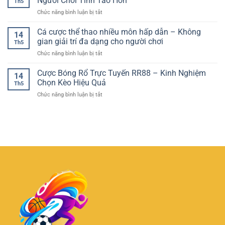
Người Chơi Tỉnh Táo Hơn
Th5
–
Gian
Quả
ở
Chức năng bình luận bị tắt
Trải
Giải
Kinh
Nghiệm
Trí
Nghiệm
Cá cược thể thao nhiều môn hấp dẫn – Không
Xúc
Đại
14
Bắt
Xắc
gian giải trí đa dạng cho người chơi
Dương
Th5
Kèo
Trực
Sống
ở
Chức năng bình luận bị tắt
Bóng
Tuyến
Động
Cá
Đá
Chân
cược
Cược Bóng Rổ Trực Tuyến RR88 – Kinh Nghiệm
Đêm
Thực
14
thể
Khuya
Chọn Kèo Hiệu Quả
Và
Th5
thao
Giúp
Hấp
ở
Chức năng bình luận bị tắt
nhiều
Người
Dẫn
Cược
môn
Chơi
Bóng
hấp
Tỉnh
Rổ
dẫn
Táo
Trực
–
Hơn
Tuyến
Không
RR88
gian
–
giải
Kinh
trí
Nghiệm
đa
Chọn
dạng
Kèo
cho
Hiệu
người
Quả
chơi