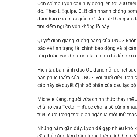
Con số mà Lyon cần huy động lên tới 200 triệu
đó. Theo L’Equipe, CLB cần nhanh chóng bơm 10
đảm bảo cho mùa giải mới. Áp lực thời gian đ
tìm kiếm nguồn vốn khổng lồ này.
Quyết định giáng xuống hạng của DNCG không
báo về tình trạng tài chính báo động và bị cả
ứng được các điều kiện tài chính đã dẫn đến 
Hiện tại, ban lãnh đạo OL đang nỗ lực hết sứ
ban phúc thẩm của DNCG, với buổi điều trần c
cáo này sẽ quyết định số phận của câu lạc bộ 
Michele Kang, người vừa chính thức thay thế J
chủ nợ của Textor – được cho là sẽ cùng nhau
triệu euro trong thời gian ngắn là một thử thá
Những năm gần đây, Lyon đã gặp nhiều khó kh
cầu thủ càng làm trầm trọng thêm tình hình. V