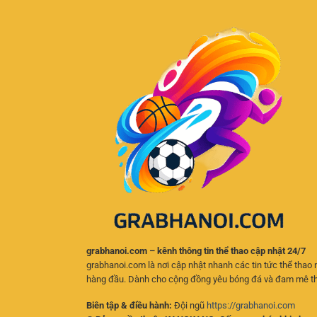
grabhanoi.com – kênh thông tin thể thao cập nhật 24/7
grabhanoi.com là nơi cập nhật nhanh các tin tức thể thao n
hàng đầu. Dành cho cộng đồng yêu bóng đá và đam mê the
Biên tập & điều hành:
Đội ngũ
https://grabhanoi.com