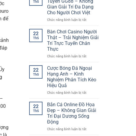
Tuyến GG88 – Không
Th5
ớc
trí
Online
Gian Giải Trí Đa Dạng
liền
–
euro
Cho Người Chơi Việt
mạch
Trò
n để
Chơi
ở
Chức năng bình luận bị tắt
Dự
Sảnh
Đoán
Game
Bàn Chơi Casino Người
22
Nhanh
Bài
Thật – Trải Nghiệm Giải
Th5
cảnh
Với
Trực
Trí Trực Tuyến Chân
Cảm
Tuyến
 đáp
Thực
Giác
GG88
Hồi
–
ở
Chức năng bình luận bị tắt
Hộp
Không
Bàn
Cao
Gian
Chơi
Cược Bóng Đá Ngoại
 Ủy
22
Giải
Casino
Hạng Anh – Kinh
Th5
g
Trí
Người
Nghiệm Phân Tích Kèo
Đa
Thật
Hiệu Quả
Dạng
–
Cho
Trải
ở
Chức năng bình luận bị tắt
Người
Nghiệm
 –
Cược
Chơi
Giải
Bóng
Bắn Cá Online Đồ Họa
200
22
Việt
Trí
Đá
Đẹp – Không Gian Giải
Th5
Trực
Ngoại
Trí Đại Dương Sống
Tuyến
Hạng
Động
Chân
Anh
ượng
Thực
–
ở
Chức năng bình luận bị tắt
Kinh
Bắn
c là