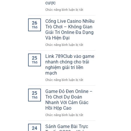
cược
giản
Bóng:
cho
Cách
ở
Chức năng bình luận bị tắt
người
Đánh
ỷ
mới
Giá
lệ
Cổng Live Casino Nhiều
26
Trước
kèo
Trò Chơi – Không Gian
Th5
Khi
thể
Giải Trí Online Đa Dạng
Cược
thao
Và Hiện Đại
Bóng
GO88
Đá
–
ở
Chức năng bình luận bị tắt
Online
Cách
Cổng
đọc
Live
Link 789Club vào game
25
kèo
Casino
nhanh chóng cho trải
Th5
và
Nhiều
nghiệm giải trí liền
phân
Trò
mạch
tích
Chơi
trước
–
ở
Chức năng bình luận bị tắt
khi
Không
Link
đặt
Gian
789Club
Game Đỏ Đen Online –
25
cược
Giải
vào
Trò Chơi Dự Đoán
Th5
Trí
game
Nhanh Với Cảm Giác
Online
nhanh
Hồi Hộp Cao
Đa
chóng
Dạng
cho
ở
Chức năng bình luận bị tắt
Và
trải
Game
Hiện
nghiệm
Đỏ
Sảnh Game Bài Trực
24
Đại
giải
Đen