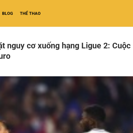
BLOG
THỂ THAO
t nguy cơ xuống hạng Ligue 2: Cuộc
euro