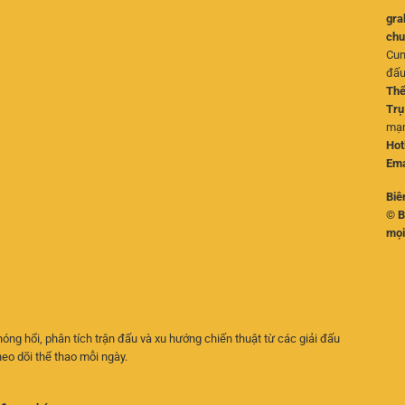
gra
chu
Cun
đấu
Thể
Trụ
mạn
Hot
Ema
Biê
© B
mọi
óng hổi, phân tích trận đấu và xu hướng chiến thuật từ các giải đấu
o dõi thể thao mỗi ngày.