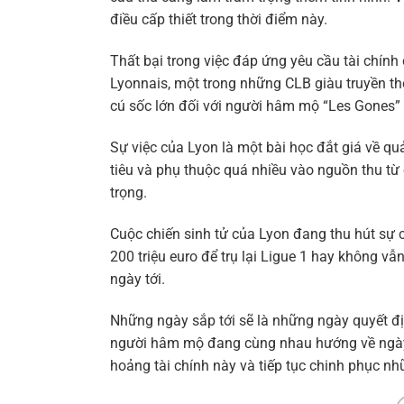
điều cấp thiết trong thời điểm này.
Thất bại trong việc đáp ứng yêu cầu tài chín
Lyonnais, một trong những CLB giàu truyền th
cú sốc lớn đối với người hâm mộ “Les Gones” t
Sự việc của Lyon là một bài học đắt giá về quả
tiêu và phụ thuộc quá nhiều vào nguồn thu t
trọng.
Cuộc chiến sinh tử của Lyon đang thu hút sự 
200 triệu euro để trụ lại Ligue 1 hay không vẫ
ngày tới.
Những ngày sắp tới sẽ là những ngày quyết đ
người hâm mộ đang cùng nhau hướng về ngày
hoảng tài chính này và tiếp tục chinh phục nh