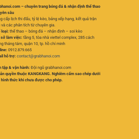
bhanoi.com – chuyên trang bóng đá & nhận định thể thao
yên sâu
g cấp lịch thi đấu, tỷ lệ kèo, bảng xếp hạng, kết quả trận
 và các phân tích từ chuyên gia.
 loại:
thể thao – bóng đá – nhận định – soi kèo
 sở làm việc:
tầng 5, tòa nhà viettel complex, 285 cách
g tháng tám, quận 10, tp. hồ chí minh
line:
0912.879.665
il hỗ trợ:
contact@grabhanoi.com
n tập & vận hành:
Đội ngũ grabhanoi.com
ản quyền thuộc KANGKANG. Nghiêm cấm sao chép dưới
 hình thức khi chưa được cho phép.