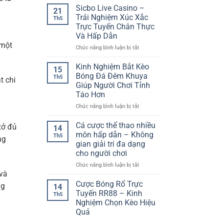
Nghiệm
Cá
Sicbo Live Casino –
21
Phân
Online
Trải Nghiệm Xúc Xắc
Th5
Tích
Đồ
Trực Tuyến Chân Thực
Kèo
Họa
Và Hấp Dẫn
Hiệu
Đẹp
 một
Quả
–
ở
Chức năng bình luận bị tắt
Không
Sicbo
Gian
Live
Kinh Nghiệm Bắt Kèo
15
Giải
Casino
Bóng Đá Đêm Khuya
Th5
t chi
Trí
–
Giúp Người Chơi Tỉnh
Đại
Trải
Táo Hơn
Dương
Nghiệm
Sống
Xúc
ở
Chức năng bình luận bị tắt
Động
Xắc
Kinh
Trực
Nghiệm
Cá cược thể thao nhiều
xở đủ
14
Tuyến
Bắt
môn hấp dẫn – Không
Th5
ng
Chân
Kèo
gian giải trí đa dạng
Thực
Bóng
cho người chơi
Và
Đá
Hấp
Đêm
ở
Chức năng bình luận bị tắt
Dẫn
 và
Khuya
Cá
Giúp
cược
Cược Bóng Rổ Trực
ng
14
Người
thể
Tuyến RR88 – Kinh
Th5
Chơi
thao
Nghiệm Chọn Kèo Hiệu
Tỉnh
nhiều
Quả
Táo
môn