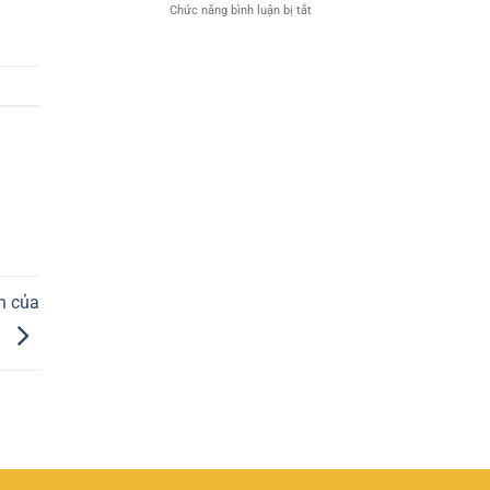
Hơn
hấp
ở
Chức năng bình luận bị tắt
dẫn
Cược
–
Bóng
Không
Rổ
gian
Trực
giải
Tuyến
trí
RR88
đa
–
dạng
Kinh
cho
Nghiệm
người
Chọn
chơi
Kèo
Hiệu
Quả
n của
i