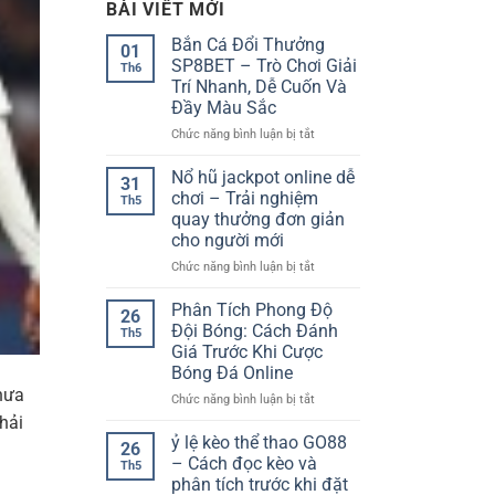
BÀI VIẾT MỚI
Bắn Cá Đổi Thưởng
01
SP8BET – Trò Chơi Giải
Th6
Trí Nhanh, Dễ Cuốn Và
Đầy Màu Sắc
ở
Chức năng bình luận bị tắt
Bắn
Cá
Nổ hũ jackpot online dễ
31
Đổi
chơi – Trải nghiệm
Th5
Thưởng
quay thưởng đơn giản
SP8BET
cho người mới
–
Trò
ở
Chức năng bình luận bị tắt
Chơi
Nổ
Giải
hũ
Phân Tích Phong Độ
26
Trí
jackpot
Đội Bóng: Cách Đánh
Th5
Nhanh,
online
Giá Trước Khi Cược
Dễ
dễ
Bóng Đá Online
Cuốn
chơi
hưa
Và
–
ở
Chức năng bình luận bị tắt
Đầy
Trải
Phân
hải
Màu
nghiệm
Tích
ỷ lệ kèo thể thao GO88
26
Sắc
quay
Phong
– Cách đọc kèo và
Th5
thưởng
Độ
phân tích trước khi đặt
đơn
Đội