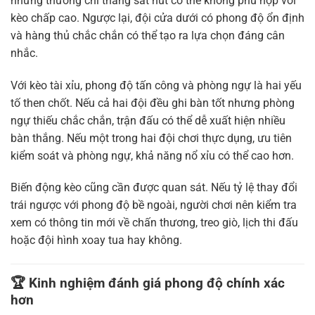
nhưng thường chỉ thắng sát nút có thể không phù hợp với
kèo chấp cao. Ngược lại, đội cửa dưới có phong độ ổn định
và hàng thủ chắc chắn có thể tạo ra lựa chọn đáng cân
nhắc.
Với kèo tài xỉu, phong độ tấn công và phòng ngự là hai yếu
tố then chốt. Nếu cả hai đội đều ghi bàn tốt nhưng phòng
ngự thiếu chắc chắn, trận đấu có thể dễ xuất hiện nhiều
bàn thắng. Nếu một trong hai đội chơi thực dụng, ưu tiên
kiểm soát và phòng ngự, khả năng nổ xỉu có thể cao hơn.
Biến động kèo cũng cần được quan sát. Nếu tỷ lệ thay đổi
trái ngược với phong độ bề ngoài, người chơi nên kiểm tra
xem có thông tin mới về chấn thương, treo giò, lịch thi đấu
hoặc đội hình xoay tua hay không.
🏆 Kinh nghiệm đánh giá phong độ chính xác
hơn