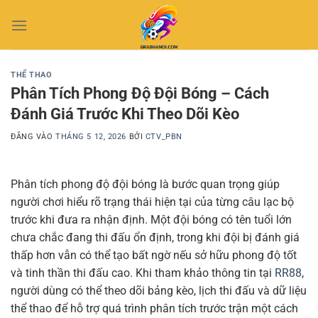
Bỏ
qua
nội
dung
THỂ THAO
Phân Tích Phong Độ Đội Bóng – Cách
Đánh Giá Trước Khi Theo Dõi Kèo
ĐĂNG VÀO
THÁNG 5 12, 2026
BỞI
CTV_PBN
Phân tích phong độ đội bóng là bước quan trọng giúp
người chơi hiểu rõ trạng thái hiện tại của từng câu lạc bộ
trước khi đưa ra nhận định. Một đội bóng có tên tuổi lớn
chưa chắc đang thi đấu ổn định, trong khi đội bị đánh giá
thấp hơn vẫn có thể tạo bất ngờ nếu sở hữu phong độ tốt
và tinh thần thi đấu cao. Khi tham khảo thông tin tại
RR88
,
người dùng có thể theo dõi bảng kèo, lịch thi đấu và dữ liệu
thể thao để hỗ trợ quá trình phân tích trước trận một cách