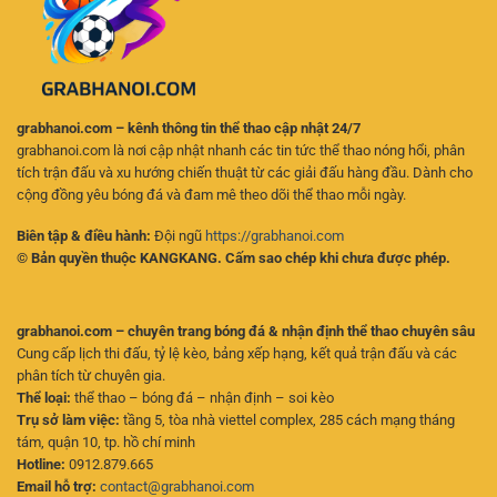
grabhanoi.com – kênh thông tin thể thao cập nhật 24/7
grabhanoi.com là nơi cập nhật nhanh các tin tức thể thao nóng hổi, phân
tích trận đấu và xu hướng chiến thuật từ các giải đấu hàng đầu. Dành cho
cộng đồng yêu bóng đá và đam mê theo dõi thể thao mỗi ngày.
Biên tập & điều hành:
Đội ngũ
https://grabhanoi.com
© Bản quyền thuộc KANGKANG. Cấm sao chép khi chưa được phép.
grabhanoi.com – chuyên trang bóng đá & nhận định thể thao chuyên sâu
Cung cấp lịch thi đấu, tỷ lệ kèo, bảng xếp hạng, kết quả trận đấu và các
phân tích từ chuyên gia.
Thể loại:
thể thao – bóng đá – nhận định – soi kèo
Trụ sở làm việc:
tầng 5, tòa nhà viettel complex, 285 cách mạng tháng
tám, quận 10, tp. hồ chí minh
Hotline:
0912.879.665
Email hỗ trợ:
contact@grabhanoi.com