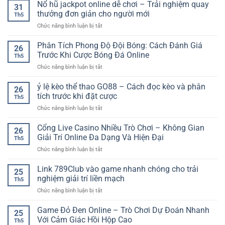
Cá
Nổ hũ jackpot online dễ chơi – Trải nghiệm quay
31
Đổi
thưởng đơn giản cho người mới
Th5
Thưởng
ở
Chức năng bình luận bị tắt
SP8BET
Nổ
–
hũ
Phân Tích Phong Độ Đội Bóng: Cách Đánh Giá
Trò
26
jackpot
Chơi
Trước Khi Cược Bóng Đá Online
Th5
online
Giải
ở
Chức năng bình luận bị tắt
dễ
Trí
Phân
chơi
Nhanh,
Tích
ỷ lệ kèo thể thao GO88 – Cách đọc kèo và phân
–
Dễ
26
Phong
Trải
tích trước khi đặt cược
Cuốn
Th5
Độ
nghiệm
Và
ở
Chức năng bình luận bị tắt
Đội
quay
Đầy
ỷ
Bóng:
thưởng
Màu
lệ
Cổng Live Casino Nhiều Trò Chơi – Không Gian
Cách
đơn
26
Sắc
kèo
Đánh
Giải Trí Online Đa Dạng Và Hiện Đại
giản
Th5
thể
Giá
cho
ở
Chức năng bình luận bị tắt
thao
Trước
người
Cổng
GO88
Khi
mới
Live
Link 789Club vào game nhanh chóng cho trải
–
Cược
25
Casino
Cách
nghiệm giải trí liền mạch
Bóng
Th5
Nhiều
đọc
Đá
ở
Chức năng bình luận bị tắt
Trò
kèo
Online
Link
Chơi
và
789Club
Game Đỏ Đen Online – Trò Chơi Dự Đoán Nhanh
–
phân
25
vào
Không
Với Cảm Giác Hồi Hộp Cao
tích
Th5
game