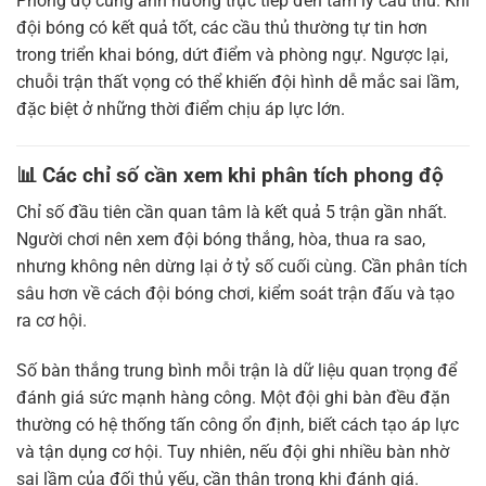
Phong độ cũng ảnh hưởng trực tiếp đến tâm lý cầu thủ. Khi
đội bóng có kết quả tốt, các cầu thủ thường tự tin hơn
trong triển khai bóng, dứt điểm và phòng ngự. Ngược lại,
chuỗi trận thất vọng có thể khiến đội hình dễ mắc sai lầm,
đặc biệt ở những thời điểm chịu áp lực lớn.
📊 Các chỉ số cần xem khi phân tích phong độ
Chỉ số đầu tiên cần quan tâm là kết quả 5 trận gần nhất.
Người chơi nên xem đội bóng thắng, hòa, thua ra sao,
nhưng không nên dừng lại ở tỷ số cuối cùng. Cần phân tích
sâu hơn về cách đội bóng chơi, kiểm soát trận đấu và tạo
ra cơ hội.
Số bàn thắng trung bình mỗi trận là dữ liệu quan trọng để
đánh giá sức mạnh hàng công. Một đội ghi bàn đều đặn
thường có hệ thống tấn công ổn định, biết cách tạo áp lực
và tận dụng cơ hội. Tuy nhiên, nếu đội ghi nhiều bàn nhờ
sai lầm của đối thủ yếu, cần thận trọng khi đánh giá.