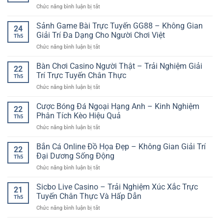
Gian
trước
ở
Chức năng bình luận bị tắt
nhanh
Giải
khi
Game
chóng
Trí
đặt
Đỏ
Sảnh Game Bài Trực Tuyến GG88 – Không Gian
cho
Online
24
cược
Đen
trải
Giải Trí Đa Dạng Cho Người Chơi Việt
Đa
Th5
Online
nghiệm
Dạng
ở
Chức năng bình luận bị tắt
–
giải
Và
Sảnh
Trò
trí
Hiện
Game
Bàn Chơi Casino Người Thật – Trải Nghiệm Giải
Chơi
liền
22
Đại
Bài
Dự
Trí Trực Tuyến Chân Thực
mạch
Th5
Trực
Đoán
ở
Chức năng bình luận bị tắt
Tuyến
Nhanh
Bàn
GG88
Với
Chơi
Cược Bóng Đá Ngoại Hạng Anh – Kinh Nghiệm
–
Cảm
22
Casino
Không
Phân Tích Kèo Hiệu Quả
Giác
Th5
Người
Gian
Hồi
ở
Chức năng bình luận bị tắt
Thật
Giải
Hộp
Cược
–
Trí
Cao
Bóng
Bắn Cá Online Đồ Họa Đẹp – Không Gian Giải Trí
Trải
Đa
22
Đá
Nghiệm
Đại Dương Sống Động
Dạng
Th5
Ngoại
Giải
Cho
ở
Chức năng bình luận bị tắt
Hạng
Trí
Người
Bắn
Anh
Trực
Chơi
Cá
Sicbo Live Casino – Trải Nghiệm Xúc Xắc Trực
–
Tuyến
21
Việt
Online
Kinh
Tuyến Chân Thực Và Hấp Dẫn
Chân
Th5
Đồ
Nghiệm
Thực
ở
Chức năng bình luận bị tắt
Họa
Phân
Sicbo
Đẹp
Tích