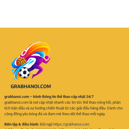
Dẫn
Cược
môn
Chơi
Bóng
hấp
Tỉnh
Rổ
dẫn
Táo
Trực
–
Hơn
Tuyến
Không
RR88
gian
–
giải
Kinh
trí
Nghiệm
đa
Chọn
dạng
Kèo
cho
Hiệu
người
Quả
chơi
grabhanoi.com – kênh thông tin thể thao cập nhật 24/7
grabhanoi.com là nơi cập nhật nhanh các tin tức thể thao nóng hổi, phân
tích trận đấu và xu hướng chiến thuật từ các giải đấu hàng đầu. Dành cho
cộng đồng yêu bóng đá và đam mê theo dõi thể thao mỗi ngày.
Biên tập & điều hành:
Đội ngũ
https://grabhanoi.com