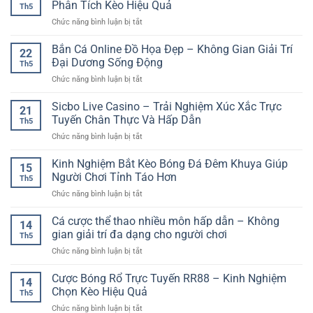
Không
Phân Tích Kèo Hiệu Quả
Giác
Th5
Người
Gian
Hồi
ở
Chức năng bình luận bị tắt
Thật
Giải
Hộp
Cược
–
Trí
Cao
Bóng
Bắn Cá Online Đồ Họa Đẹp – Không Gian Giải Trí
Trải
Đa
22
Đá
Nghiệm
Đại Dương Sống Động
Dạng
Th5
Ngoại
Giải
Cho
ở
Chức năng bình luận bị tắt
Hạng
Trí
Người
Bắn
Anh
Trực
Chơi
Cá
Sicbo Live Casino – Trải Nghiệm Xúc Xắc Trực
–
Tuyến
21
Việt
Online
Kinh
Tuyến Chân Thực Và Hấp Dẫn
Chân
Th5
Đồ
Nghiệm
Thực
ở
Chức năng bình luận bị tắt
Họa
Phân
Sicbo
Đẹp
Tích
Live
Kinh Nghiệm Bắt Kèo Bóng Đá Đêm Khuya Giúp
–
Kèo
15
Casino
Không
Người Chơi Tỉnh Táo Hơn
Hiệu
Th5
–
Gian
Quả
ở
Chức năng bình luận bị tắt
Trải
Giải
Kinh
Nghiệm
Trí
Nghiệm
Cá cược thể thao nhiều môn hấp dẫn – Không
Xúc
Đại
14
Bắt
Xắc
gian giải trí đa dạng cho người chơi
Dương
Th5
Kèo
Trực
Sống
ở
Chức năng bình luận bị tắt
Bóng
Tuyến
Động
Cá
Đá
Chân
cược
Cược Bóng Rổ Trực Tuyến RR88 – Kinh Nghiệm
Đêm
Thực
14
thể
Khuya
Chọn Kèo Hiệu Quả
Và
Th5
thao
Giúp
Hấp
ở
Chức năng bình luận bị tắt
nhiều
Người