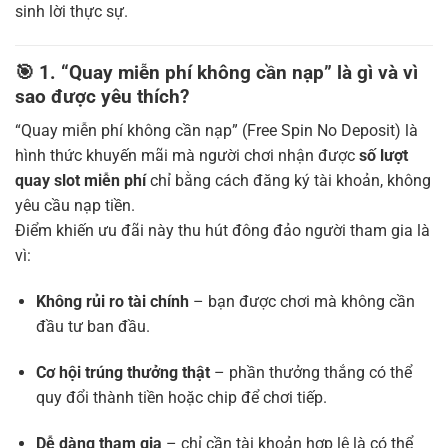
sinh lời thực sự.
🎯 1. “Quay miễn phí không cần nạp” là gì và vì
sao được yêu thích?
“Quay miễn phí không cần nạp” (Free Spin No Deposit) là
hình thức khuyến mãi mà người chơi nhận được
số lượt
quay slot miễn phí
chỉ bằng cách đăng ký tài khoản, không
yêu cầu nạp tiền.
Điểm khiến ưu đãi này thu hút đông đảo người tham gia là
vì:
Không rủi ro tài chính
– bạn được chơi mà không cần
đầu tư ban đầu.
Cơ hội trúng thưởng thật
– phần thưởng thắng có thể
quy đổi thành tiền hoặc chip để chơi tiếp.
Dễ dàng tham gia
– chỉ cần tài khoản hợp lệ là có thể