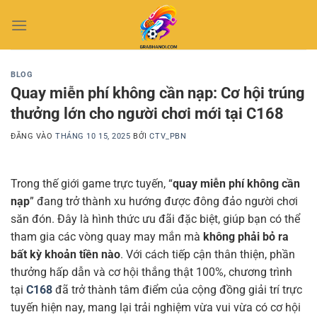
Bỏ
qua
nội
dung
BLOG
Quay miễn phí không cần nạp: Cơ hội trúng
thưởng lớn cho người chơi mới tại C168
ĐĂNG VÀO
THÁNG 10 15, 2025
BỞI
CTV_PBN
Trong thế giới game trực tuyến, “
quay miễn phí không cần
nạp
” đang trở thành xu hướng được đông đảo người chơi
săn đón. Đây là hình thức ưu đãi đặc biệt, giúp bạn có thể
tham gia các vòng quay may mắn mà
không phải bỏ ra
bất kỳ khoản tiền nào
. Với cách tiếp cận thân thiện, phần
thưởng hấp dẫn và cơ hội thắng thật 100%, chương trình
tại
C168
đã trở thành tâm điểm của cộng đồng giải trí trực
tuyến hiện nay, mang lại trải nghiệm vừa vui vừa có cơ hội