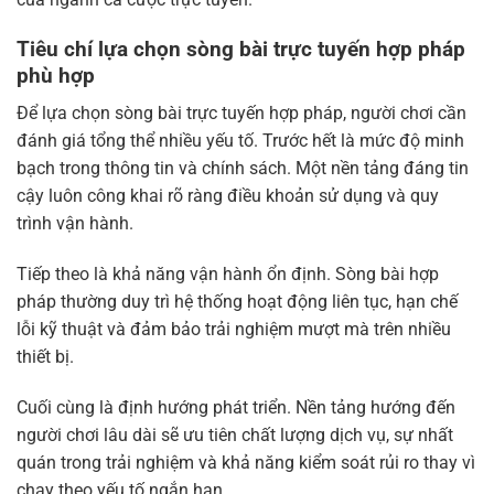
Tiêu chí lựa chọn sòng bài trực tuyến hợp pháp
phù hợp
Để lựa chọn sòng bài trực tuyến hợp pháp, người chơi cần
đánh giá tổng thể nhiều yếu tố. Trước hết là mức độ minh
bạch trong thông tin và chính sách. Một nền tảng đáng tin
cậy luôn công khai rõ ràng điều khoản sử dụng và quy
trình vận hành.
Tiếp theo là khả năng vận hành ổn định. Sòng bài hợp
pháp thường duy trì hệ thống hoạt động liên tục, hạn chế
lỗi kỹ thuật và đảm bảo trải nghiệm mượt mà trên nhiều
thiết bị.
Cuối cùng là định hướng phát triển. Nền tảng hướng đến
người chơi lâu dài sẽ ưu tiên chất lượng dịch vụ, sự nhất
quán trong trải nghiệm và khả năng kiểm soát rủi ro thay vì
chạy theo yếu tố ngắn hạn.