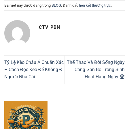
Bài viết này được đăng trong
BLOG
. Đánh dấu
liên kết thường trực
.
CTV_PBN
Tỷ Lệ Kèo Châu Á Chuẩn Xác
Thể Thao Và Đời Sống Ngày
– Cách Đọc Kèo Để Không Đi
Càng Gắn Bó Trong Sinh
Ngược Nhà Cái
Hoạt Hàng Ngày 🏆