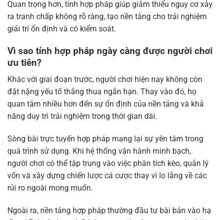
Quan trọng hơn, tính hợp pháp giúp giảm thiểu nguy cơ xảy
ra tranh chấp không rõ ràng, tạo nền tảng cho trải nghiệm
giải trí ổn định và có kiểm soát.
Vì sao tính hợp pháp ngày càng được người chơi
ưu tiên?
Khác với giai đoạn trước, người chơi hiện nay không còn
đặt nặng yếu tố thắng thua ngắn hạn. Thay vào đó, họ
quan tâm nhiều hơn đến sự ổn định của nền tảng và khả
năng duy trì trải nghiệm trong thời gian dài.
Sòng bài trực tuyến hợp pháp mang lại sự yên tâm trong
quá trình sử dụng. Khi hệ thống vận hành minh bạch,
người chơi có thể tập trung vào việc phân tích kèo, quản lý
vốn và xây dựng chiến lược cá cược thay vì lo lắng về các
rủi ro ngoài mong muốn.
Ngoài ra, nền tảng hợp pháp thường đầu tư bài bản vào hạ