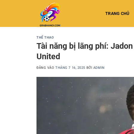
Bỏ
qua
TRANG CHỦ
nội
dung
THỂ THAO
Tài năng bị lãng phí: Jadon
United
ĐĂNG VÀO
THÁNG 7 16, 2025
BỞI
ADMIN