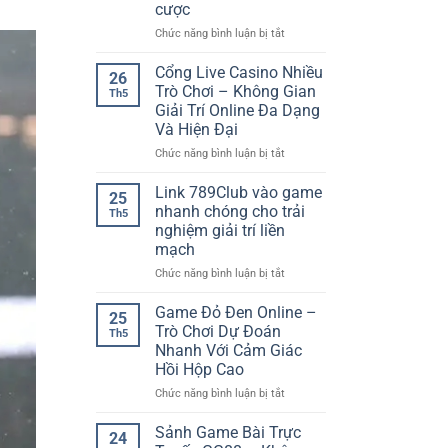
cược
giản
Bóng:
cho
Cách
ở
Chức năng bình luận bị tắt
người
Đánh
ỷ
mới
Giá
lệ
Cổng Live Casino Nhiều
26
Trước
kèo
Trò Chơi – Không Gian
Th5
Khi
thể
Giải Trí Online Đa Dạng
Cược
thao
Và Hiện Đại
Bóng
GO88
Đá
–
ở
Chức năng bình luận bị tắt
Online
Cách
Cổng
đọc
Live
Link 789Club vào game
25
kèo
Casino
nhanh chóng cho trải
Th5
và
Nhiều
nghiệm giải trí liền
phân
Trò
mạch
tích
Chơi
trước
–
ở
Chức năng bình luận bị tắt
khi
Không
Link
đặt
Gian
789Club
Game Đỏ Đen Online –
25
cược
Giải
vào
Trò Chơi Dự Đoán
Th5
Trí
game
Nhanh Với Cảm Giác
Online
nhanh
Hồi Hộp Cao
Đa
chóng
Dạng
cho
ở
Chức năng bình luận bị tắt
Và
trải
Game
Hiện
nghiệm
Đỏ
Sảnh Game Bài Trực
24
Đại
giải
Đen