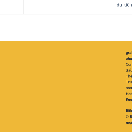
dự kiế
gra
chu
Cun
đấu
Thể
Trụ
mạn
Hot
Ema
Biê
© B
mọi