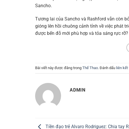
Sancho.
Tương lai của Sancho và Rashford vẫn còn bỏ
gióng lên hồi chuông cảnh tỉnh về việc phát t
được bến đỗ mới phù hợp và tỏa sáng rực rỡ? C
Bài viết này được đăng trong
Thể Thao
. Đánh dấu
liên kết
ADMIN
Tiền đạo trẻ Alvaro Rodriguez: Chia tay 