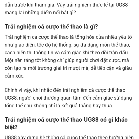
dẫn trước khi tham gia. Vậy trải nghiệm thực tế tại UG88
mang lại những điểm nổi bật gì?
Trải nghiệm cá cược thể thao là gì?
Trải nghiệm cá cược thể thao là tổng hòa của nhiều yếu tố
như giao diện, tốc độ hệ thống, sự đa dạng môn thể thao,
cách hiển thị thông tin và cảm giác khi theo dõi trận đấu.
Một nền tảng tốt không chỉ giúp người chơi đặt cược, mà
còn tạo ra môi trường giải trí mượt mà, dễ tiếp cận và giàu
cảm xúc.
Chính vì vậy, khi nhắc đến trải nghiệm cá cược thể thao
UG88, người chơi thường quan tâm đến cảm giác sử dụng
tổng thể chứ không chỉ là kết quả thắng hay thua.
Trải nghiệm cá cược thể thao UG88 có gì khác
biệt?
UG88 xây dựng hệ thống cá cược thể thao theo hướng hiện