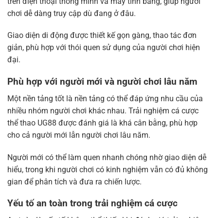
trên điện thoại thông minh và máy tính bảng, giúp người
chơi dễ dàng truy cập dù đang ở đâu.
Giao diện di động được thiết kế gọn gàng, thao tác đơn
giản, phù hợp với thói quen sử dụng của người chơi hiện
đại.
Phù hợp với người mới và người chơi lâu năm
Một nền tảng tốt là nền tảng có thể đáp ứng nhu cầu của
nhiều nhóm người chơi khác nhau. Trải nghiệm cá cược
thể thao UG88 được đánh giá là khá cân bằng, phù hợp
cho cả người mới lẫn người chơi lâu năm.
Người mới có thể làm quen nhanh chóng nhờ giao diện dễ
hiểu, trong khi người chơi có kinh nghiệm vẫn có đủ không
gian để phân tích và đưa ra chiến lược.
Yếu tố an toàn trong trải nghiệm cá cược