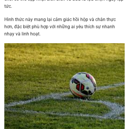
tức.
Hình thức này mang lại cảm giác hồi hộp và chân thực
hơn, đặc biệt phù hợp với những ai yêu thích sự nhanh
nhạy và linh hoạt.