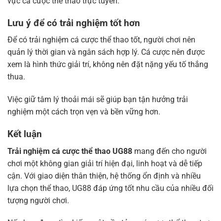
vực cá cược thể thao trực tuyến.
Lưu ý để có trải nghiệm tốt hơn
Để có trải nghiệm cá cược thể thao tốt, người chơi nên
quản lý thời gian và ngân sách hợp lý. Cá cược nên được
xem là hình thức giải trí, không nên đặt nặng yếu tố thắng
thua.
Việc giữ tâm lý thoải mái sẽ giúp bạn tận hưởng trải
nghiệm một cách trọn vẹn và bền vững hơn.
Kết luận
Trải nghiệm cá cược thể thao UG88
mang đến cho người
chơi một không gian giải trí hiện đại, linh hoạt và dễ tiếp
cận. Với giao diện thân thiện, hệ thống ổn định và nhiều
lựa chọn thể thao, UG88 đáp ứng tốt nhu cầu của nhiều đối
tượng người chơi.