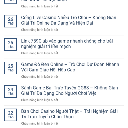
Th5
Độ
nghiệm
Và
ở
Chức năng bình luận bị tắt
Đội
quay
Đầy
ỷ
Bóng:
thưởng
Màu
lệ
Cổng Live Casino Nhiều Trò Chơi – Không Gian
Cách
đơn
26
Sắc
kèo
Đánh
Giải Trí Online Đa Dạng Và Hiện Đại
giản
Th5
thể
Giá
cho
ở
Chức năng bình luận bị tắt
thao
Trước
người
Cổng
GO88
Khi
mới
Live
Link 789Club vào game nhanh chóng cho trải
–
Cược
25
Casino
Cách
nghiệm giải trí liền mạch
Bóng
Th5
Nhiều
đọc
Đá
ở
Chức năng bình luận bị tắt
Trò
kèo
Online
Link
Chơi
và
789Club
Game Đỏ Đen Online – Trò Chơi Dự Đoán Nhanh
–
phân
25
vào
Không
Với Cảm Giác Hồi Hộp Cao
tích
Th5
game
Gian
trước
ở
Chức năng bình luận bị tắt
nhanh
Giải
khi
Game
chóng
Trí
đặt
Đỏ
Sảnh Game Bài Trực Tuyến GG88 – Không Gian
cho
Online
24
cược
Đen
trải
Giải Trí Đa Dạng Cho Người Chơi Việt
Đa
Th5
Online
nghiệm
Dạng
ở
Chức năng bình luận bị tắt
–
giải
Và
Sảnh
Trò
trí
Hiện
Game
Bàn Chơi Casino Người Thật – Trải Nghiệm Giải
Chơi
liền
22
Đại
Bài
Dự
Trí Trực Tuyến Chân Thực
mạch
Th5
Trực
Đoán
ở
Chức năng bình luận bị tắt
Tuyến
Nhanh