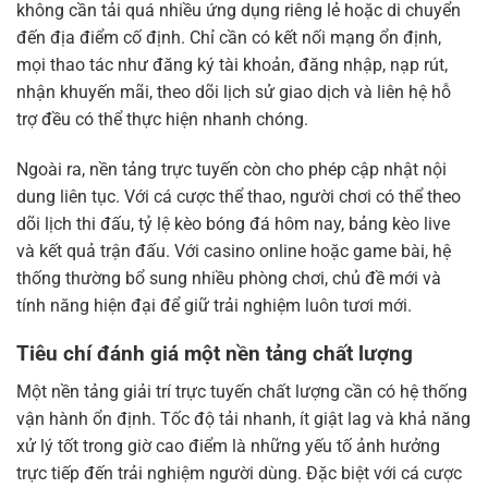
không cần tải quá nhiều ứng dụng riêng lẻ hoặc di chuyển
đến địa điểm cố định. Chỉ cần có kết nối mạng ổn định,
mọi thao tác như đăng ký tài khoản, đăng nhập, nạp rút,
nhận khuyến mãi, theo dõi lịch sử giao dịch và liên hệ hỗ
trợ đều có thể thực hiện nhanh chóng.
Ngoài ra, nền tảng trực tuyến còn cho phép cập nhật nội
dung liên tục. Với cá cược thể thao, người chơi có thể theo
dõi lịch thi đấu, tỷ lệ kèo bóng đá hôm nay, bảng kèo live
và kết quả trận đấu. Với casino online hoặc game bài, hệ
thống thường bổ sung nhiều phòng chơi, chủ đề mới và
tính năng hiện đại để giữ trải nghiệm luôn tươi mới.
Tiêu chí đánh giá một nền tảng chất lượng
Một nền tảng giải trí trực tuyến chất lượng cần có hệ thống
vận hành ổn định. Tốc độ tải nhanh, ít giật lag và khả năng
xử lý tốt trong giờ cao điểm là những yếu tố ảnh hưởng
trực tiếp đến trải nghiệm người dùng. Đặc biệt với cá cược