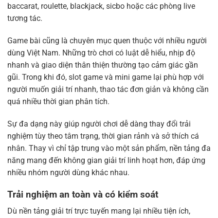
baccarat, roulette, blackjack, sicbo hoặc các phòng live
tương tác.
Game bài cũng là chuyên mục quen thuộc với nhiều người
dùng Việt Nam. Những trò chơi có luật dễ hiểu, nhịp độ
nhanh và giao diện thân thiện thường tạo cảm giác gần
gũi. Trong khi đó, slot game và mini game lại phù hợp với
người muốn giải trí nhanh, thao tác đơn giản và không cần
quá nhiều thời gian phân tích.
Sự đa dạng này giúp người chơi dễ dàng thay đổi trải
nghiệm tùy theo tâm trạng, thời gian rảnh và sở thích cá
nhân. Thay vì chỉ tập trung vào một sản phẩm, nền tảng đa
năng mang đến không gian giải trí linh hoạt hơn, đáp ứng
nhiều nhóm người dùng khác nhau.
Trải nghiệm an toàn và có kiểm soát
Dù nền tảng giải trí trực tuyến mang lại nhiều tiện ích,