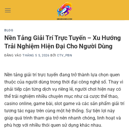
Bỏ
qua
nội
dung
BLOG
Nền Tảng Giải Trí Trực Tuyến – Xu Hướng
Trải Nghiệm Hiện Đại Cho Người Dùng
ĐĂNG VÀO
THÁNG 5 5, 2026
BỞI
CTV_PBN
Nền tảng giải trí trực tuyến đang trở thành lựa chọn quen
thuộc của người dùng trong thời đại công nghệ số. Thay vì
phải tiếp cận từng dịch vụ riêng lẻ, người chơi hiện nay có
thể trải nghiệm nhiều chuyên mục như cá cược thể thao,
casino online, game bài, slot game và các sản phẩm giải trí
tương tác ngay trên cùng một hệ thống. Sự tiện lợi này
giúp quá trình tham gia trở nên nhanh chóng, linh hoạt và
phù hợp với nhiều thói quen sử dụng khác nhau.