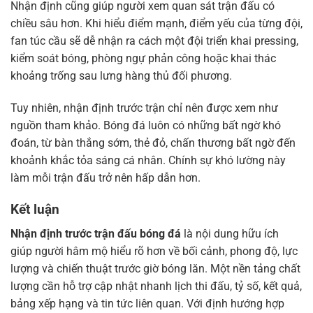
Nhận định cũng giúp người xem quan sát trận đấu có
chiều sâu hơn. Khi hiểu điểm mạnh, điểm yếu của từng đội,
fan túc cầu sẽ dễ nhận ra cách một đội triển khai pressing,
kiểm soát bóng, phòng ngự phản công hoặc khai thác
khoảng trống sau lưng hàng thủ đối phương.
Tuy nhiên, nhận định trước trận chỉ nên được xem như
nguồn tham khảo. Bóng đá luôn có những bất ngờ khó
đoán, từ bàn thắng sớm, thẻ đỏ, chấn thương bất ngờ đến
khoảnh khắc tỏa sáng cá nhân. Chính sự khó lường này
làm mỗi trận đấu trở nên hấp dẫn hơn.
Kết luận
Nhận định trước trận đấu bóng đá
là nội dung hữu ích
giúp người hâm mộ hiểu rõ hơn về bối cảnh, phong độ, lực
lượng và chiến thuật trước giờ bóng lăn. Một nền tảng chất
lượng cần hỗ trợ cập nhật nhanh lịch thi đấu, tỷ số, kết quả,
bảng xếp hạng và tin tức liên quan. Với định hướng hợp