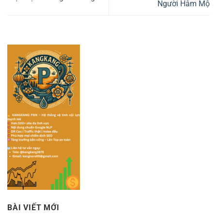
Người Hâm Mộ
BÀI VIẾT MỚI