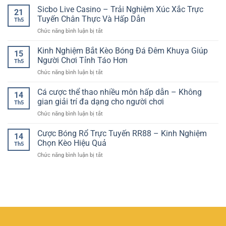
Trực
Chơi
Cá
Sicbo Live Casino – Trải Nghiệm Xúc Xắc Trực
–
Tuyến
21
Việt
Online
Kinh
Tuyến Chân Thực Và Hấp Dẫn
Chân
Th5
Đồ
Nghiệm
Thực
ở
Chức năng bình luận bị tắt
Họa
Phân
Sicbo
Đẹp
Tích
Live
Kinh Nghiệm Bắt Kèo Bóng Đá Đêm Khuya Giúp
–
Kèo
15
Casino
Không
Người Chơi Tỉnh Táo Hơn
Hiệu
Th5
–
Gian
Quả
ở
Chức năng bình luận bị tắt
Trải
Giải
Kinh
Nghiệm
Trí
Nghiệm
Cá cược thể thao nhiều môn hấp dẫn – Không
Xúc
Đại
14
Bắt
Xắc
gian giải trí đa dạng cho người chơi
Dương
Th5
Kèo
Trực
Sống
ở
Chức năng bình luận bị tắt
Bóng
Tuyến
Động
Cá
Đá
Chân
cược
Cược Bóng Rổ Trực Tuyến RR88 – Kinh Nghiệm
Đêm
Thực
14
thể
Khuya
Chọn Kèo Hiệu Quả
Và
Th5
thao
Giúp
Hấp
ở
Chức năng bình luận bị tắt
nhiều
Người
Dẫn
Cược
môn
Chơi
Bóng
hấp
Tỉnh
Rổ
dẫn
Táo
Trực
–
Hơn
Tuyến
Không
RR88
gian
–
giải
Kinh
trí